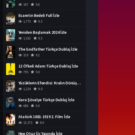
167
9.6
Esaretin Bedeli Full İzle
1,775
9.3
Yeniden Başlamak 2024 İzle
1,913
9.3
The Godfather Türkçe Dublaj İzle
329
9.2
12 Öfkeli Adam Türkçe Dublaj İzle
795
9.0
Yüzüklerin Efendisi: Kralın Dönüşü İzle
1,224
9.0
Kara Şövalye Türkçe Dublaj İzle
686
9.0
Atatürk 1881-1919 2. Film İzle
13,373
8.9
Hep Otuz Üç Yaşında İzle