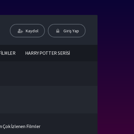
Kaydol
Giriş Yap
FİLMLER
HARRY POTTER SERİSİ
n Çok İzlenen Filmler