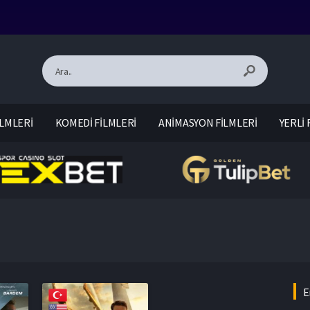
LMLERİ
KOMEDİ FİLMLERİ
ANİMASYON FİLMLERİ
YERLİ 
E