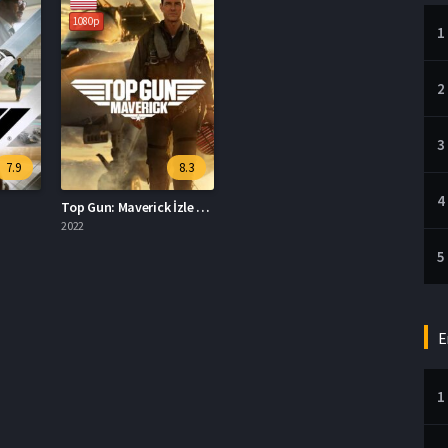
1080p
1
2
3
7.9
8.3
4
Top Gun: Maverick İzle 2022
2022
5
E
1