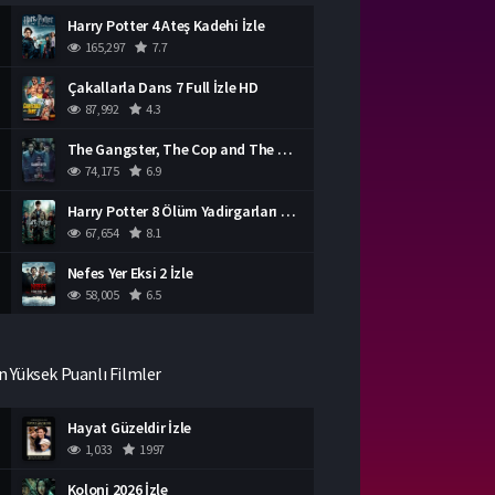
Harry Potter 4 Ateş Kadehi İzle
165,297
7.7
Çakallarla Dans 7 Full İzle HD
87,992
4.3
The Gangster, The Cop and The Devil Türkçe Dublaj İzle
74,175
6.9
Harry Potter 8 Ölüm Yadirgarları Bölüm 2 İzle
67,654
8.1
Nefes Yer Eksi 2 İzle
58,005
6.5
n Yüksek Puanlı Filmler
Hayat Güzeldir İzle
1,033
1997
Koloni 2026 İzle