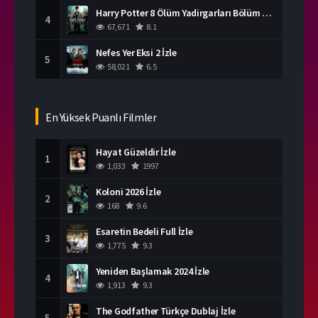
Harry Potter 8 Ölüm Yadirgarları Bölüm 2 İzle
4
67,671
8.1
Nefes Yer Eksi 2 İzle
5
58,021
6.5
En Yüksek Puanlı Filmler
Hayat Güzeldir İzle
1
1,033
1997
Koloni 2026 İzle
2
168
9.6
Esaretin Bedeli Full İzle
3
1,775
9.3
Yeniden Başlamak 2024 İzle
4
1,913
9.3
The Godfather Türkçe Dublaj İzle
5