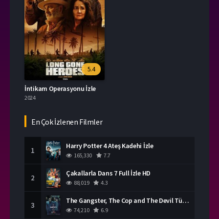
5.4
İntikam Operasyonu İzle
2024
En Çok İzlenen Filmler
Harry Potter 4 Ateş Kadehi İzle
1
165,330
7.7
Çakallarla Dans 7 Full İzle HD
2
88,019
4.3
The Gangster, The Cop and The Devil Türkçe Dublaj İzle
3
74,210
6.9