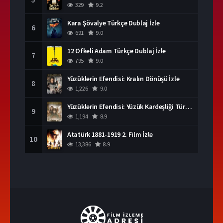
329
9.2
Kara Şövalye Türkçe Dublaj İzle
6
691
9.0
12 Öfkeli Adam Türkçe Dublaj İzle
7
795
9.0
Yüzüklerin Efendisi: Kralın Dönüşü İzle
8
1,226
9.0
Yüzüklerin Efendisi: Yüzük Kardeşliği Türkçe Dublaj İzle
9
1,194
8.9
Atatürk 1881-1919 2. Film İzle
10
13,386
8.9