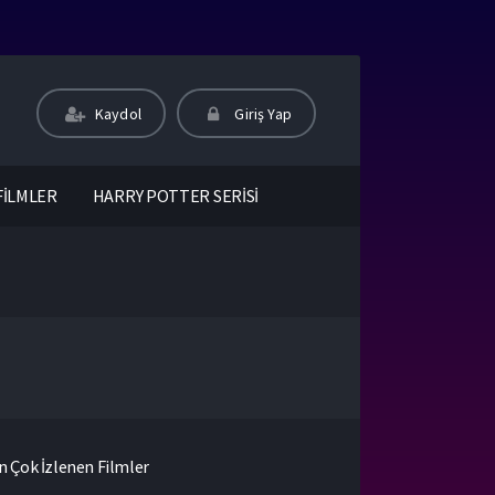
Kaydol
Giriş Yap
FİLMLER
HARRY POTTER SERİSİ
n Çok İzlenen Filmler