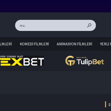
LMLERİ
KOMEDİ FİLMLERİ
ANİMASYON FİLMLERİ
YERLİ 
E