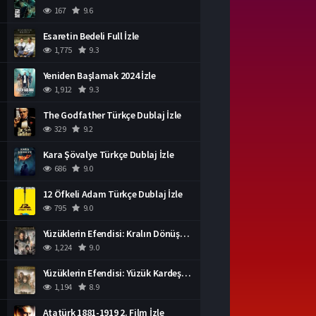
167
9.6
Esaretin Bedeli Full İzle
1,775
9.3
Yeniden Başlamak 2024 İzle
1,912
9.3
The Godfather Türkçe Dublaj İzle
329
9.2
Kara Şövalye Türkçe Dublaj İzle
686
9.0
12 Öfkeli Adam Türkçe Dublaj İzle
795
9.0
Yüzüklerin Efendisi: Kralın Dönüşü İzle
1,224
9.0
Yüzüklerin Efendisi: Yüzük Kardeşliği Türkçe Dublaj İzle
1,194
8.9
Atatürk 1881-1919 2. Film İzle