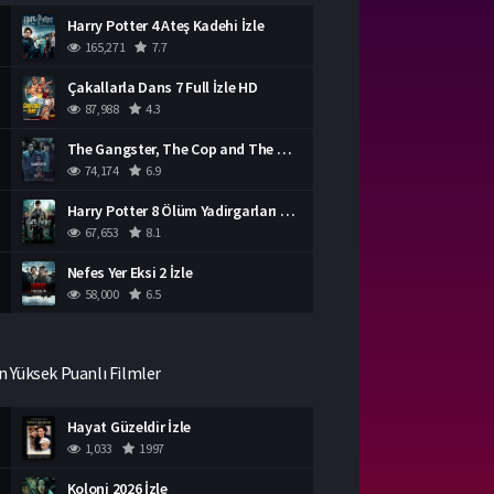
Harry Potter 4 Ateş Kadehi İzle
165,271
7.7
Çakallarla Dans 7 Full İzle HD
87,988
4.3
The Gangster, The Cop and The Devil Türkçe Dublaj İzle
74,174
6.9
Harry Potter 8 Ölüm Yadirgarları Bölüm 2 İzle
67,653
8.1
Nefes Yer Eksi 2 İzle
58,000
6.5
n Yüksek Puanlı Filmler
Hayat Güzeldir İzle
1,033
1997
Koloni 2026 İzle