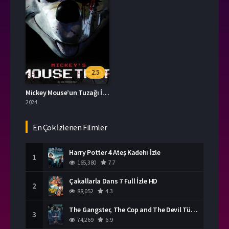
2.5
Mickey Mouse’un Tuzağı İzle
2024
En Çok İzlenen Filmler
Harry Potter 4 Ateş Kadehi İzle
1
165,380
7.7
Çakallarla Dans 7 Full İzle HD
2
88,052
4.3
The Gangster, The Cop and The Devil Türkçe Dublaj İzle
3
74,269
6.9