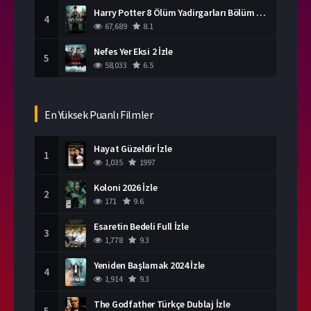
Harry Potter 8 Ölüm Yadirgarları Bölüm 2 İzle
4
67,689
8.1
Nefes Yer Eksi 2 İzle
5
58,033
6.5
En Yüksek Puanlı Filmler
Hayat Güzeldir İzle
1
1,035
1997
Koloni 2026 İzle
2
171
9.6
Esaretin Bedeli Full İzle
3
1,778
9.3
Yeniden Başlamak 2024 İzle
4
1,914
9.3
The Godfather Türkçe Dublaj İzle
5