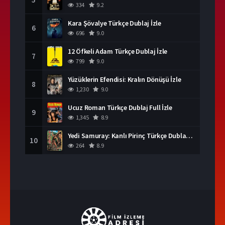
334
9.2
Kara Şövalye Türkçe Dublaj İzle
6
696
9.0
12 Öfkeli Adam Türkçe Dublaj İzle
7
799
9.0
Yüzüklerin Efendisi: Kralın Dönüşü İzle
8
1,230
9.0
Ucuz Roman Türkçe Dublaj Full İzle
9
1,345
8.9
Yedi Samuray: Kanlı Pirinç Türkçe Dublaj İzle
10
264
8.9