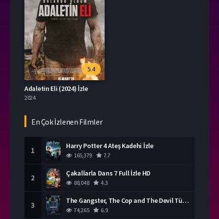
5.4
Adaletin Eli (2024) İzle
2024
En Çok İzlenen Filmler
Harry Potter 4 Ateş Kadehi İzle
1
165,379
7.7
Çakallarla Dans 7 Full İzle HD
2
88,048
4.3
The Gangster, The Cop and The Devil Türkçe Dublaj İzle
3
74,265
6.9