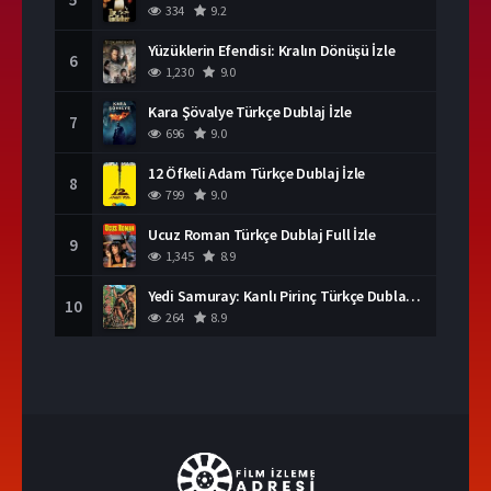
334
9.2
Yüzüklerin Efendisi: Kralın Dönüşü İzle
6
1,230
9.0
Kara Şövalye Türkçe Dublaj İzle
7
696
9.0
12 Öfkeli Adam Türkçe Dublaj İzle
8
799
9.0
Ucuz Roman Türkçe Dublaj Full İzle
9
1,345
8.9
Yedi Samuray: Kanlı Pirinç Türkçe Dublaj İzle
10
264
8.9