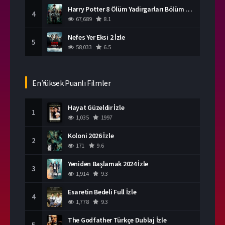
Harry Potter 8 Ölüm Yadirgarları Bölüm 2 İzle
4
67,689
8.1
Nefes Yer Eksi 2 İzle
5
58,033
6.5
En Yüksek Puanlı Filmler
Hayat Güzeldir İzle
1
1,035
1997
Koloni 2026 İzle
2
171
9.6
Yeniden Başlamak 2024 İzle
3
1,914
9.3
Esaretin Bedeli Full İzle
4
1,778
9.3
The Godfather Türkçe Dublaj İzle
5