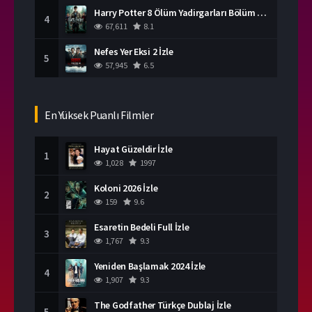
Harry Potter 8 Ölüm Yadirgarları Bölüm 2 İzle
4
67,611
8.1
Nefes Yer Eksi 2 İzle
5
57,945
6.5
En Yüksek Puanlı Filmler
Hayat Güzeldir İzle
1
1,028
1997
Koloni 2026 İzle
2
159
9.6
Esaretin Bedeli Full İzle
3
1,767
9.3
Yeniden Başlamak 2024 İzle
4
1,907
9.3
The Godfather Türkçe Dublaj İzle
5