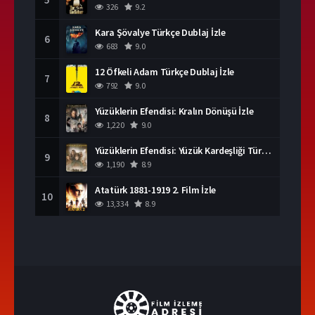
326
9.2
Kara Şövalye Türkçe Dublaj İzle
6
683
9.0
12 Öfkeli Adam Türkçe Dublaj İzle
7
792
9.0
Yüzüklerin Efendisi: Kralın Dönüşü İzle
8
1,220
9.0
Yüzüklerin Efendisi: Yüzük Kardeşliği Türkçe Dublaj İzle
9
1,190
8.9
Atatürk 1881-1919 2. Film İzle
10
13,334
8.9