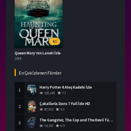
4.1
Queen Mary’nin Laneti İzle
2024
En Çok İzlenen Filmler
Harry Potter 4 Ateş Kadehi İzle
1
165,183
7.7
Çakallarla Dans 7 Full İzle HD
2
87,913
4.3
The Gangster, The Cop and The Devil Türkçe Dublaj İzle
3
74,107
6.9