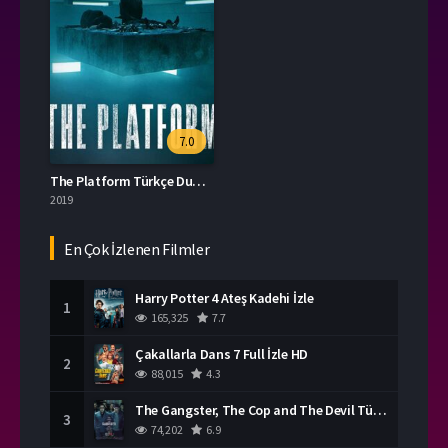
7.0
The Platform Türkçe Dublaj
2019
En Çok İzlenen Filmler
Harry Potter 4 Ateş Kadehi İzle
1
165,325
7.7
Çakallarla Dans 7 Full İzle HD
2
88,015
4.3
The Gangster, The Cop and The Devil Türkçe Dublaj İzle
3
74,202
6.9