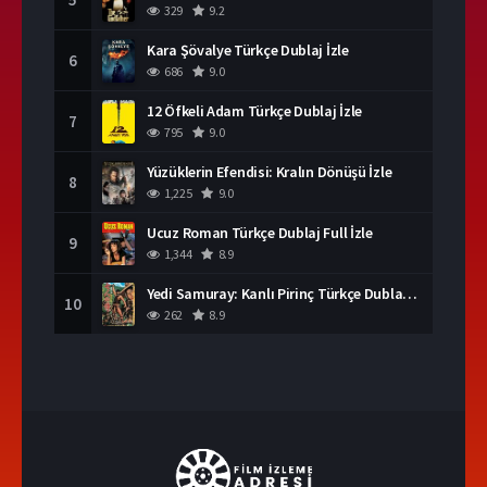
329
9.2
Kara Şövalye Türkçe Dublaj İzle
6
686
9.0
12 Öfkeli Adam Türkçe Dublaj İzle
7
795
9.0
Yüzüklerin Efendisi: Kralın Dönüşü İzle
8
1,225
9.0
Ucuz Roman Türkçe Dublaj Full İzle
9
1,344
8.9
Yedi Samuray: Kanlı Pirinç Türkçe Dublaj İzle
10
262
8.9