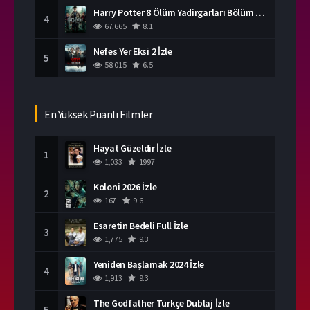
Harry Potter 8 Ölüm Yadirgarları Bölüm 2 İzle
4
67,665
8.1
Nefes Yer Eksi 2 İzle
5
58,015
6.5
En Yüksek Puanlı Filmler
Hayat Güzeldir İzle
1
1,033
1997
Koloni 2026 İzle
2
167
9.6
Esaretin Bedeli Full İzle
3
1,775
9.3
Yeniden Başlamak 2024 İzle
4
1,913
9.3
The Godfather Türkçe Dublaj İzle
5