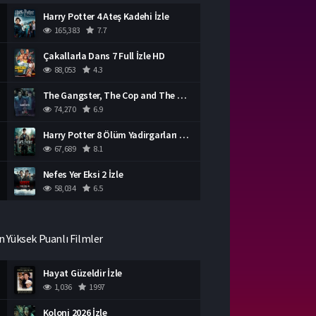
Harry Potter 4 Ateş Kadehi İzle
165,383
7.7
Çakallarla Dans 7 Full İzle HD
88,053
4.3
The Gangster, The Cop and The Devil Türkçe Dublaj İzle
74,270
6.9
Harry Potter 8 Ölüm Yadirgarları Bölüm 2 İzle
67,689
8.1
Nefes Yer Eksi 2 İzle
58,034
6.5
n Yüksek Puanlı Filmler
Hayat Güzeldir İzle
1,036
1997
Koloni 2026 İzle