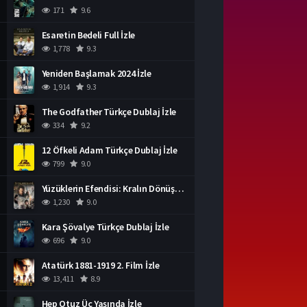
171
9.6
Esaretin Bedeli Full İzle
1,778
9.3
Yeniden Başlamak 2024 İzle
1,914
9.3
The Godfather Türkçe Dublaj İzle
334
9.2
12 Öfkeli Adam Türkçe Dublaj İzle
799
9.0
Yüzüklerin Efendisi: Kralın Dönüşü İzle
1,230
9.0
Kara Şövalye Türkçe Dublaj İzle
696
9.0
Atatürk 1881-1919 2. Film İzle
13,411
8.9
Hep Otuz Üç Yaşında İzle