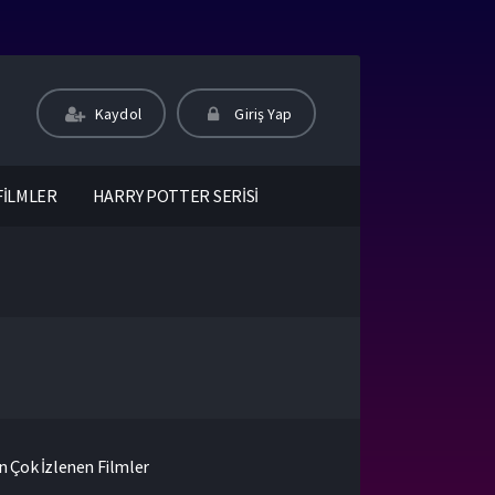
Kaydol
Giriş Yap
FİLMLER
HARRY POTTER SERİSİ
n Çok İzlenen Filmler