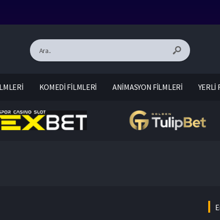
LMLERİ
KOMEDİ FİLMLERİ
ANİMASYON FİLMLERİ
YERLİ 
E