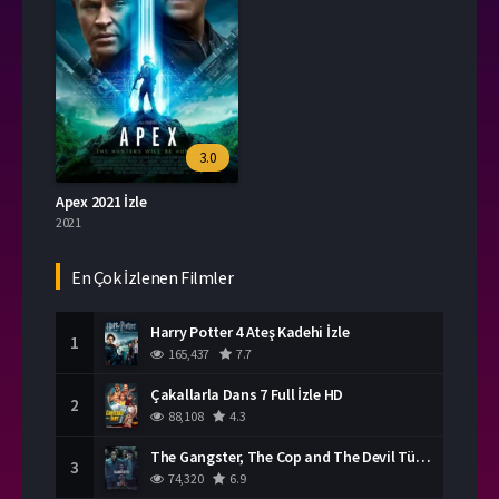
3.0
Apex 2021 İzle
2021
En Çok İzlenen Filmler
Harry Potter 4 Ateş Kadehi İzle
1
165,437
7.7
Çakallarla Dans 7 Full İzle HD
2
88,108
4.3
The Gangster, The Cop and The Devil Türkçe Dublaj İzle
3
74,320
6.9