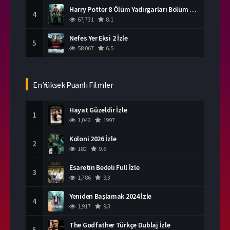
Harry Potter 8 Ölüm Yadirgarları Bölüm 2 İzle
4
67,731
8.1
Nefes Yer Eksi 2 İzle
5
58,067
6.5
En Yüksek Puanlı Filmler
Hayat Güzeldir İzle
1
1,042
1997
Koloni 2026 İzle
2
180
9.6
Esaretin Bedeli Full İzle
3
1,786
9.3
Yeniden Başlamak 2024 İzle
4
1,917
9.3
The Godfather Türkçe Dublaj İzle
5