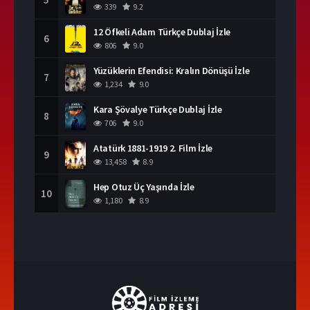
339
9.2
12 Öfkeli Adam Türkçe Dublaj İzle
6
806
9.0
Yüzüklerin Efendisi: Kralın Dönüşü İzle
7
1,234
9.0
Kara Şövalye Türkçe Dublaj İzle
8
706
9.0
Atatürk 1881-1919 2. Film İzle
9
13,458
8.9
Hep Otuz Üç Yaşında İzle
10
1,180
8.9