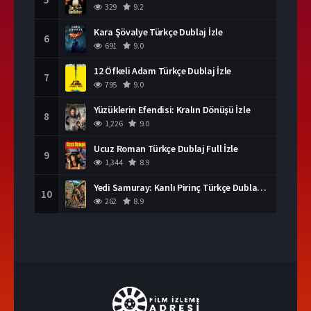
329
9.2
Kara Şövalye Türkçe Dublaj İzle
6
691
9.0
12 Öfkeli Adam Türkçe Dublaj İzle
7
795
9.0
Yüzüklerin Efendisi: Kralın Dönüşü İzle
8
1,226
9.0
Ucuz Roman Türkçe Dublaj Full İzle
9
1,344
8.9
Yedi Samuray: Kanlı Pirinç Türkçe Dublaj İzle
10
262
8.9