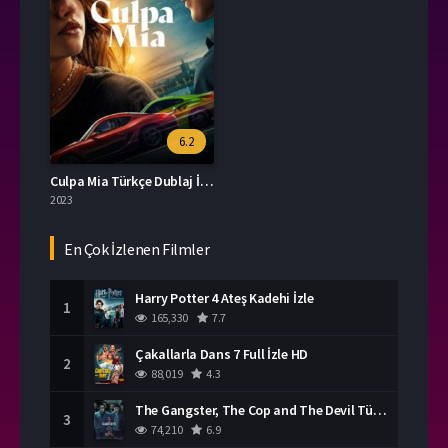
6.2
Culpa Mia Türkçe Dublaj İzle
2023
En Çok İzlenen Filmler
Harry Potter 4 Ateş Kadehi İzle
1
165,330
7.7
Çakallarla Dans 7 Full İzle HD
2
88,019
4.3
The Gangster, The Cop and The Devil Türkçe Dublaj İzle
3
74,210
6.9