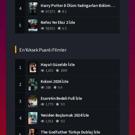
Harry Potter 8 Ölüm Yadirgarları Bölüm 2 İzle
4
67,671
8.1
Nefes Yer Eksi 2 İzle
5
58,021
6.5
En Yüksek Puanlı Filmler
Hayat Güzeldir İzle
1
1,033
1997
Koloni 2026 İzle
2
168
9.6
Esaretin Bedeli Full İzle
3
1,775
9.3
Yeniden Başlamak 2024 İzle
4
1,913
9.3
The Godfather Türkçe Dublaj İzle
5