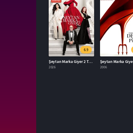
6.9
Şeytan Marka Giyer 2 Türkçe Dublaj İzle
2026
2006