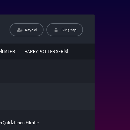
Kaydol
Giriş Yap
FİLMLER
HARRY POTTER SERİSİ
n Çok İzlenen Filmler