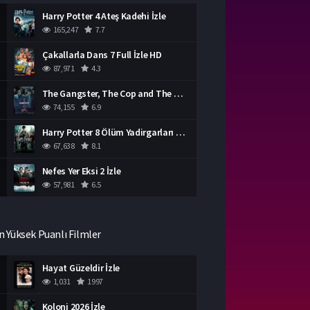
Harry Potter 4 Ateş Kadehi İzle
165,247
7.7
Çakallarla Dans 7 Full İzle HD
87,971
4.3
The Gangster, The Cop and The Devil Türkçe Dublaj İzle
74,155
6.9
Harry Potter 8 Ölüm Yadirgarları Bölüm 2 İzle
67,638
8.1
Nefes Yer Eksi 2 İzle
57,981
6.5
n Yüksek Puanlı Filmler
Hayat Güzeldir İzle
1,031
1997
Koloni 2026 İzle