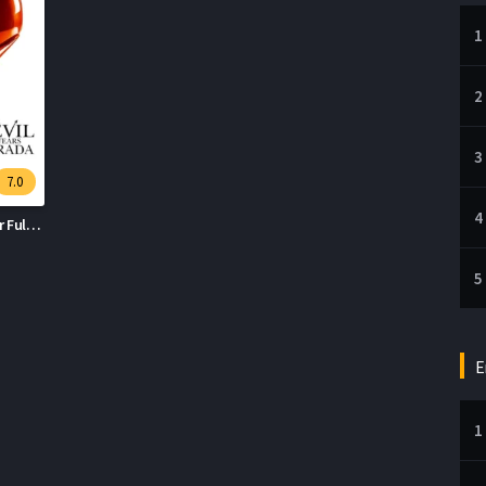
1
2
3
7.0
4
Şeytan Marka Giyer Full HD İzle
5
E
1