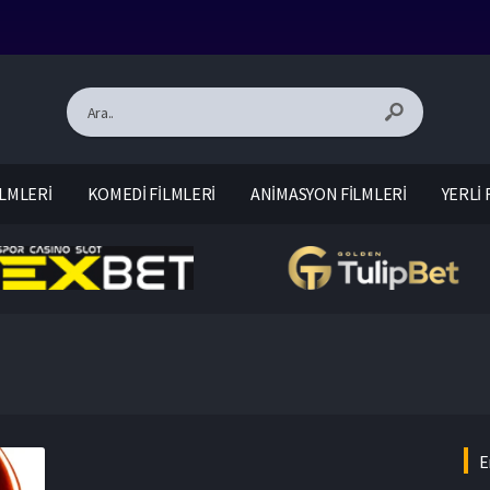
LMLERİ
KOMEDİ FİLMLERİ
ANİMASYON FİLMLERİ
YERLİ 
E