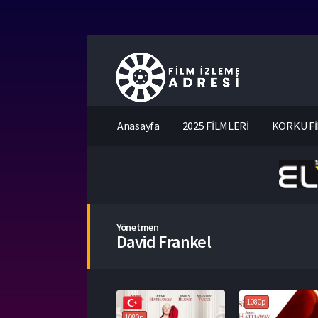
Anasayfa
2025 FİLMLERİ
KORKU Fİ
Yönetmen
David Frankel
1080p
1080p