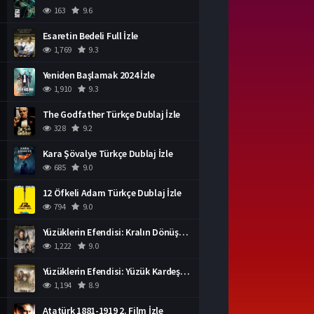
163
9.6
Esaretin Bedeli Full İzle
1,769
9.3
Yeniden Başlamak 2024 İzle
1,910
9.3
The Godfather Türkçe Dublaj İzle
328
9.2
Kara Şövalye Türkçe Dublaj İzle
685
9.0
12 Öfkeli Adam Türkçe Dublaj İzle
794
9.0
Yüzüklerin Efendisi: Kralın Dönüşü İzle
1,222
9.0
Yüzüklerin Efendisi: Yüzük Kardeşliği Türkçe Dublaj İzle
1,194
8.9
Atatürk 1881-1919 2. Film İzle