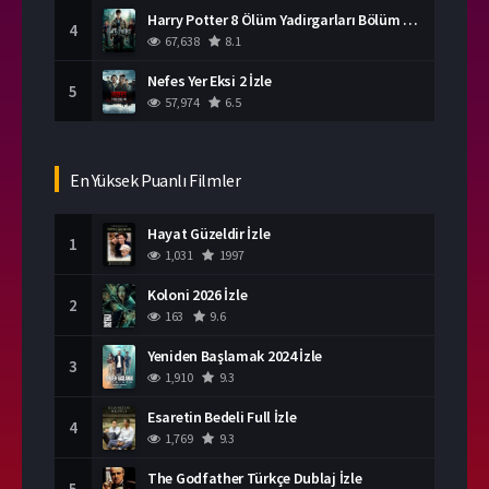
Harry Potter 8 Ölüm Yadirgarları Bölüm 2 İzle
4
67,638
8.1
Nefes Yer Eksi 2 İzle
5
57,974
6.5
En Yüksek Puanlı Filmler
Hayat Güzeldir İzle
1
1,031
1997
Koloni 2026 İzle
2
163
9.6
Yeniden Başlamak 2024 İzle
3
1,910
9.3
Esaretin Bedeli Full İzle
4
1,769
9.3
The Godfather Türkçe Dublaj İzle
5