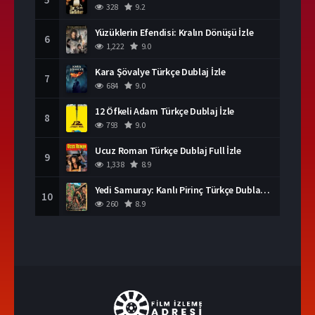
328
9.2
Yüzüklerin Efendisi: Kralın Dönüşü İzle
6
1,222
9.0
Kara Şövalye Türkçe Dublaj İzle
7
684
9.0
12 Öfkeli Adam Türkçe Dublaj İzle
8
793
9.0
Ucuz Roman Türkçe Dublaj Full İzle
9
1,338
8.9
Yedi Samuray: Kanlı Pirinç Türkçe Dublaj İzle
10
260
8.9