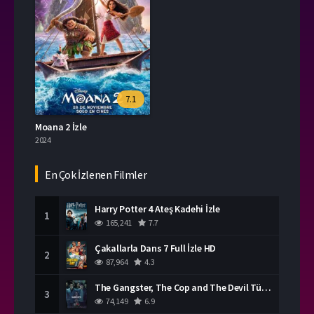
7.1
Moana 2 İzle
2024
En Çok İzlenen Filmler
Harry Potter 4 Ateş Kadehi İzle
1
165,241
7.7
Çakallarla Dans 7 Full İzle HD
2
87,964
4.3
The Gangster, The Cop and The Devil Türkçe Dublaj İzle
3
74,149
6.9