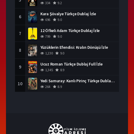
334
9.2
Kara Şövalye Türkçe Dublaj İzle
6
696
9.0
12 Öfkeli Adam Türkçe Dublaj İzle
7
799
9.0
Yüzüklerin Efendisi: Kralın Dönüşü İzle
8
1,230
9.0
Ucuz Roman Türkçe Dublaj Full İzle
9
1,345
8.9
Yedi Samuray: Kanlı Pirinç Türkçe Dublaj İzle
10
264
8.9