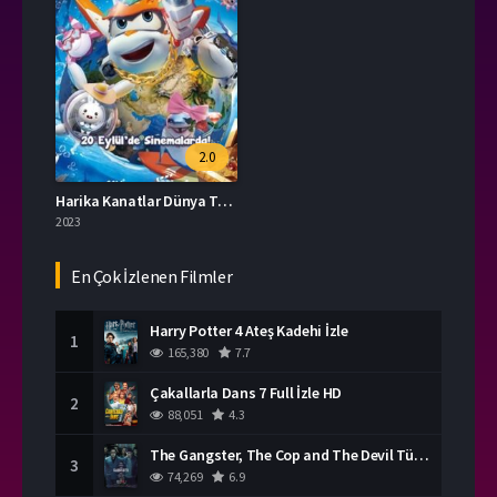
2.0
Harika Kanatlar Dünya Turu İzle
2023
En Çok İzlenen Filmler
Harry Potter 4 Ateş Kadehi İzle
1
165,380
7.7
Çakallarla Dans 7 Full İzle HD
2
88,051
4.3
The Gangster, The Cop and The Devil Türkçe Dublaj İzle
3
74,269
6.9