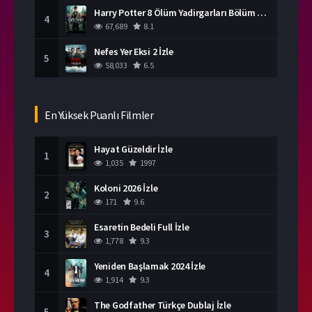
Harry Potter 8 Ölüm Yadirgarları Bölüm 2 İzle
4
67,689
8.1
Nefes Yer Eksi 2 İzle
5
58,033
6.5
En Yüksek Puanlı Filmler
Hayat Güzeldir İzle
1
1,035
1997
Koloni 2026 İzle
2
171
9.6
Esaretin Bedeli Full İzle
3
1,778
9.3
Yeniden Başlamak 2024 İzle
4
1,914
9.3
The Godfather Türkçe Dublaj İzle
5