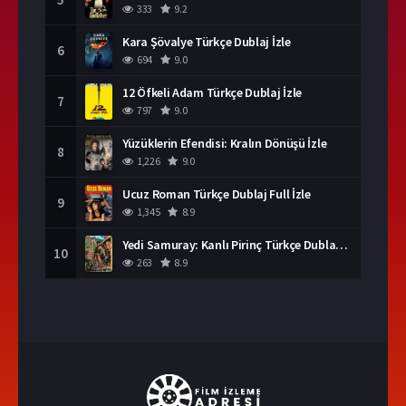
333
9.2
Kara Şövalye Türkçe Dublaj İzle
6
694
9.0
12 Öfkeli Adam Türkçe Dublaj İzle
7
797
9.0
Yüzüklerin Efendisi: Kralın Dönüşü İzle
8
1,226
9.0
Ucuz Roman Türkçe Dublaj Full İzle
9
1,345
8.9
Yedi Samuray: Kanlı Pirinç Türkçe Dublaj İzle
10
263
8.9