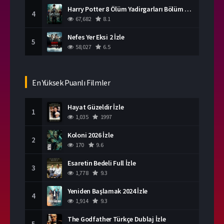
Harry Potter 8 Ölüm Yadirgarları Bölüm 2 İzle
4
67,682
8.1
Nefes Yer Eksi 2 İzle
5
58,027
6.5
En Yüksek Puanlı Filmler
Hayat Güzeldir İzle
1
1,035
1997
Koloni 2026 İzle
2
170
9.6
Esaretin Bedeli Full İzle
3
1,778
9.3
Yeniden Başlamak 2024 İzle
4
1,914
9.3
The Godfather Türkçe Dublaj İzle
5