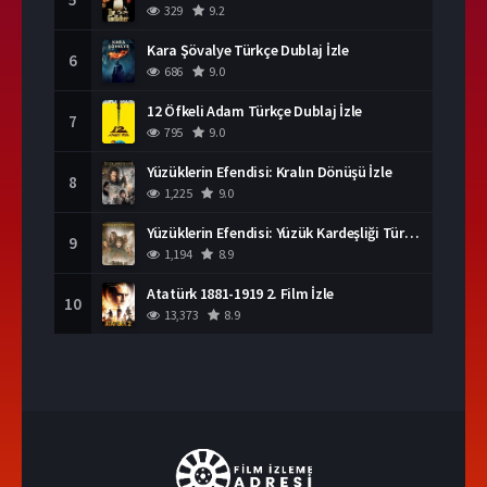
329
9.2
Kara Şövalye Türkçe Dublaj İzle
6
686
9.0
12 Öfkeli Adam Türkçe Dublaj İzle
7
795
9.0
Yüzüklerin Efendisi: Kralın Dönüşü İzle
8
1,225
9.0
Yüzüklerin Efendisi: Yüzük Kardeşliği Türkçe Dublaj İzle
9
1,194
8.9
Atatürk 1881-1919 2. Film İzle
10
13,373
8.9