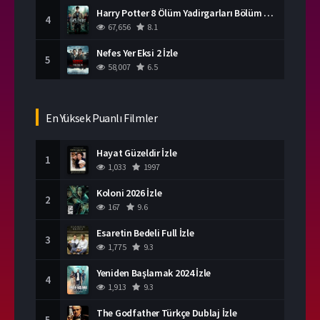
Harry Potter 8 Ölüm Yadirgarları Bölüm 2 İzle
4
67,656
8.1
Nefes Yer Eksi 2 İzle
5
58,007
6.5
En Yüksek Puanlı Filmler
Hayat Güzeldir İzle
1
1,033
1997
Koloni 2026 İzle
2
167
9.6
Esaretin Bedeli Full İzle
3
1,775
9.3
Yeniden Başlamak 2024 İzle
4
1,913
9.3
The Godfather Türkçe Dublaj İzle
5