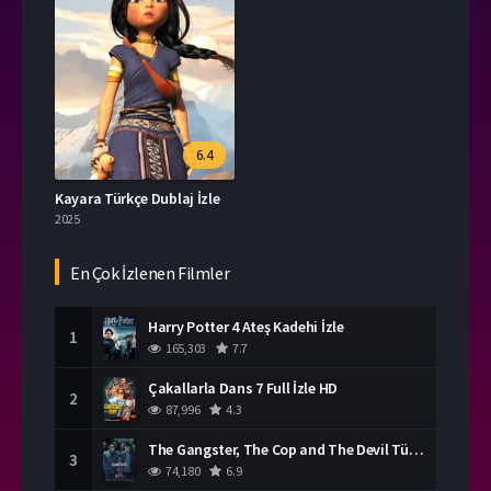
6.4
Kayara Türkçe Dublaj İzle
2025
En Çok İzlenen Filmler
Harry Potter 4 Ateş Kadehi İzle
1
165,303
7.7
Çakallarla Dans 7 Full İzle HD
2
87,996
4.3
The Gangster, The Cop and The Devil Türkçe Dublaj İzle
3
74,180
6.9