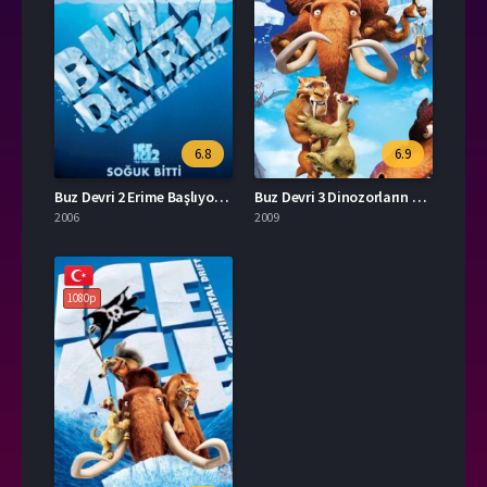
6.8
6.9
Buz Devri 2 Erime Başlıyor İzle
Buz Devri 3 Dinozorların Şafağı Türkçe Dublaj Full İzle
2006
2009
1080p