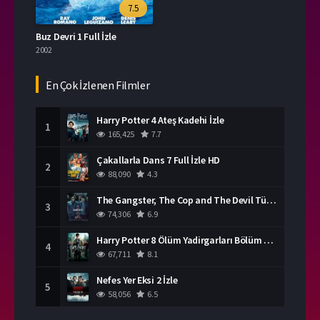
7.5
Buz Devri 1 Full İzle
2002
En Çok İzlenen Filmler
Harry Potter 4 Ateş Kadehi İzle
1
165,425
7.7
Çakallarla Dans 7 Full İzle HD
2
88,090
4.3
The Gangster, The Cop and The Devil Türkçe Dublaj İzle
3
74,306
6.9
Harry Potter 8 Ölüm Yadirgarları Bölüm 2 İzle
4
67,711
8.1
Nefes Yer Eksi 2 İzle
5
58,056
6.5