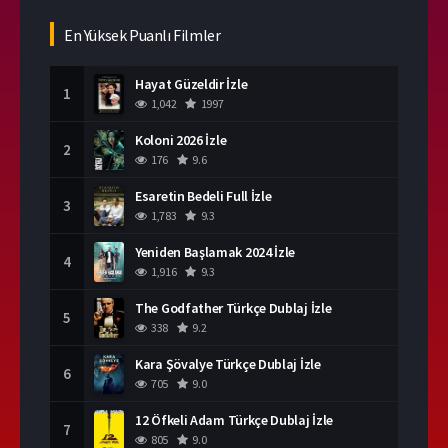
En Yüksek Puanlı Filmler
Hayat Güzeldir İzle
1
1,042
1997
Koloni 2026 İzle
2
176
9.6
Esaretin Bedeli Full İzle
3
1,783
9.3
Yeniden Başlamak 2024 İzle
4
1,916
9.3
The Godfather Türkçe Dublaj İzle
5
338
9.2
Kara Şövalye Türkçe Dublaj İzle
6
705
9.0
12 Öfkeli Adam Türkçe Dublaj İzle
7
805
9.0