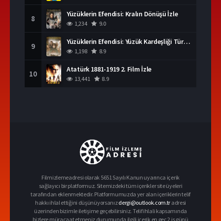
Yüzüklerin Efendisi: Kralın Dönüşü İzle
8
1,234
9.0
Yüzüklerin Efendisi: Yüzük Kardeşliği Türkçe Dublaj İzle
9
1,198
8.9
Atatürk 1881-1919 2. Film İzle
10
13,441
8.9
Filmizlemeadresi olarak 5651 Sayılı Kanun uyarınca içerik
sağlayıcı bir platformuz. Sitemizdeki tüm içerikler site üyeleri
tarafından eklenmektedir. Platformumuzda yer alan içeriklerin telif
hakkı ihlal ettiğini düşünüyorsanız
dergi@outlook.com.tr
adresi
üzerinden bizimle iletişime geçebilirsiniz. Telif ihlali kapsamında
bizlere müracaat etmeniz durumunda ilgili içerik en geç 2 iş günü