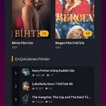
3.6
6.9
Bihter Film İzle
Bergen Filmi Full İzle
2023
2022
En Çok İzlenen Filmler
Harry Potter 4 Ateş Kadehi İzle
1
165,189
7.7
Çakallarla Dans 7 Full İzle HD
2
87,917
4.3
The Gangster, The Cop and The Devil Türkçe Dublaj İzle
3
74,110
6.9