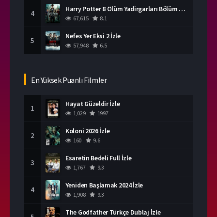
Harry Potter 8 Ölüm Yadirgarları Bölüm 2 İzle
4
67,615
8.1
Nefes Yer Eksi 2 İzle
5
57,948
6.5
En Yüksek Puanlı Filmler
Hayat Güzeldir İzle
1
1,029
1997
Koloni 2026 İzle
2
160
9.6
Esaretin Bedeli Full İzle
3
1,767
9.3
Yeniden Başlamak 2024 İzle
4
1,908
9.3
The Godfather Türkçe Dublaj İzle
5