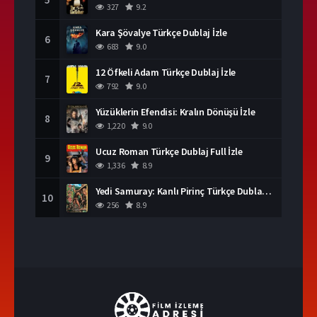
327
9.2
Kara Şövalye Türkçe Dublaj İzle
6
683
9.0
12 Öfkeli Adam Türkçe Dublaj İzle
7
792
9.0
Yüzüklerin Efendisi: Kralın Dönüşü İzle
8
1,220
9.0
Ucuz Roman Türkçe Dublaj Full İzle
9
1,336
8.9
Yedi Samuray: Kanlı Pirinç Türkçe Dublaj İzle
10
256
8.9