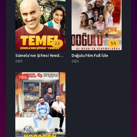
2.3
5.9
Sümela’nın Şifresi Yeniden İzle
Doğulu Film Full İzle
2025
2025
1080p