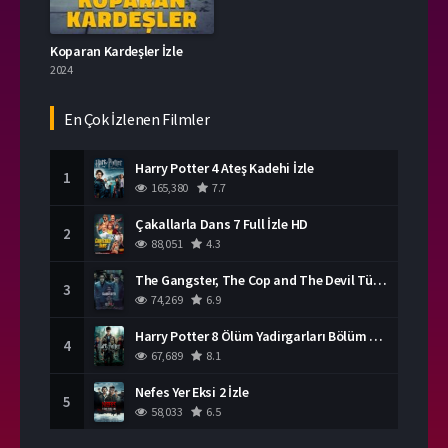
Koparan Kardeşler İzle
2024
En Çok İzlenen Filmler
Harry Potter 4 Ateş Kadehi İzle
1
165,380
7.7
Çakallarla Dans 7 Full İzle HD
2
88,051
4.3
The Gangster, The Cop and The Devil Türkçe Dublaj İzle
3
74,269
6.9
Harry Potter 8 Ölüm Yadirgarları Bölüm 2 İzle
4
67,689
8.1
Nefes Yer Eksi 2 İzle
5
58,033
6.5