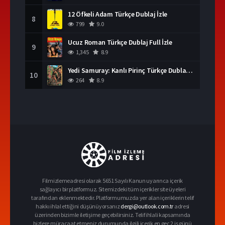
12 Öfkeli Adam Türkçe Dublaj İzle
8
799
9.0
Ucuz Roman Türkçe Dublaj Full İzle
9
1,345
8.9
Yedi Samuray: Kanlı Pirinç Türkçe Dublaj İzle
10
264
8.9
Filmizlemeadresi olarak 5651 Sayılı Kanun uyarınca içerik
sağlayıcı bir platformuz. Sitemizdeki tüm içerikler site üyeleri
tarafından eklenmektedir. Platformumuzda yer alan içeriklerin telif
hakkı ihlal ettiğini düşünüyorsanız
dergi@outlook.com.tr
adresi
üzerinden bizimle iletişime geçebilirsiniz. Telif ihlali kapsamında
bizlere müracaat etmeniz durumunda ilgili içerik en geç 2 iş günü