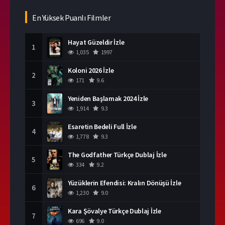
En Yüksek Puanlı Filmler
Hayat Güzeldir İzle
1
1,035
1997
Koloni 2026 İzle
2
171
9.6
Yeniden Başlamak 2024 İzle
3
1,914
9.3
Esaretin Bedeli Full İzle
4
1,778
9.3
The Godfather Türkçe Dublaj İzle
5
334
9.2
Yüzüklerin Efendisi: Kralın Dönüşü İzle
6
1,230
9.0
Kara Şövalye Türkçe Dublaj İzle
7
696
9.0