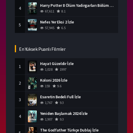
Harry Potter 8 Ölüm Yadirgarları Bölüm 2 İzle
4
67,611
8.1
Nefes Yer Eksi 2 İzle
5
57,945
6.5
En Yüksek Puanlı Filmler
Hayat Güzeldir İzle
1
1,028
1997
Koloni 2026 İzle
2
159
9.6
Esaretin Bedeli Full İzle
3
1,767
9.3
Yeniden Başlamak 2024 İzle
4
1,907
9.3
The Godfather Türkçe Dublaj İzle
5