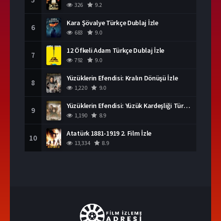
326
9.2
Kara Şövalye Türkçe Dublaj İzle
6
683
9.0
12 Öfkeli Adam Türkçe Dublaj İzle
7
792
9.0
Yüzüklerin Efendisi: Kralın Dönüşü İzle
8
1,220
9.0
Yüzüklerin Efendisi: Yüzük Kardeşliği Türkçe Dublaj İzle
9
1,190
8.9
Atatürk 1881-1919 2. Film İzle
10
13,334
8.9