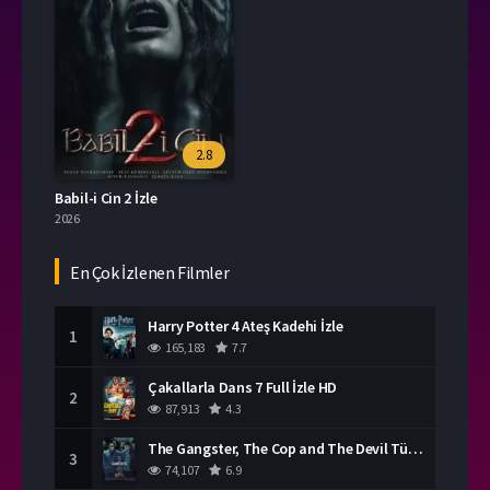
2.8
Babil-i Cin 2 İzle
2026
En Çok İzlenen Filmler
Harry Potter 4 Ateş Kadehi İzle
1
165,183
7.7
Çakallarla Dans 7 Full İzle HD
2
87,913
4.3
The Gangster, The Cop and The Devil Türkçe Dublaj İzle
3
74,107
6.9