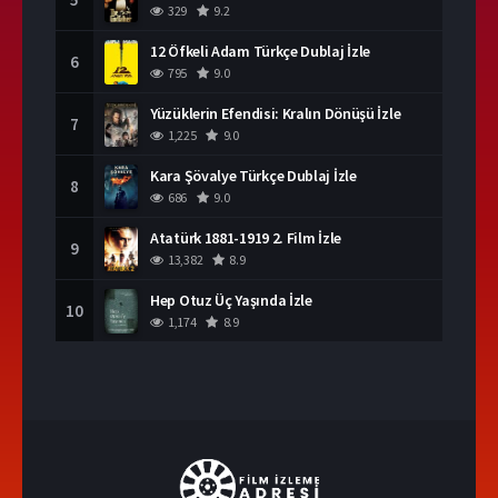
329
9.2
12 Öfkeli Adam Türkçe Dublaj İzle
6
795
9.0
Yüzüklerin Efendisi: Kralın Dönüşü İzle
7
1,225
9.0
Kara Şövalye Türkçe Dublaj İzle
8
686
9.0
Atatürk 1881-1919 2. Film İzle
9
13,382
8.9
Hep Otuz Üç Yaşında İzle
10
1,174
8.9