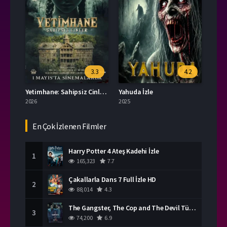
3.3
4.2
Yetimhane: Sahipsiz Cinler İzle
Yahuda İzle
2026
2025
En Çok İzlenen Filmler
Harry Potter 4 Ateş Kadehi İzle
1
165,323
7.7
Çakallarla Dans 7 Full İzle HD
2
88,014
4.3
The Gangster, The Cop and The Devil Türkçe Dublaj İzle
3
74,200
6.9