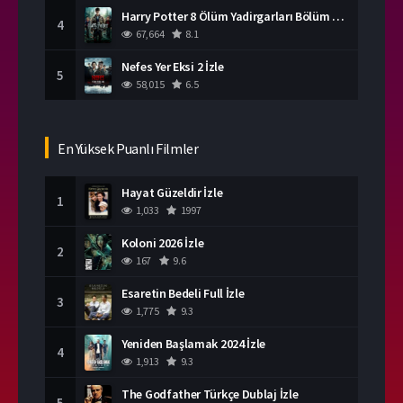
Harry Potter 8 Ölüm Yadirgarları Bölüm 2 İzle
4
67,664
8.1
Nefes Yer Eksi 2 İzle
5
58,015
6.5
En Yüksek Puanlı Filmler
Hayat Güzeldir İzle
1
1,033
1997
Koloni 2026 İzle
2
167
9.6
Esaretin Bedeli Full İzle
3
1,775
9.3
Yeniden Başlamak 2024 İzle
4
1,913
9.3
The Godfather Türkçe Dublaj İzle
5