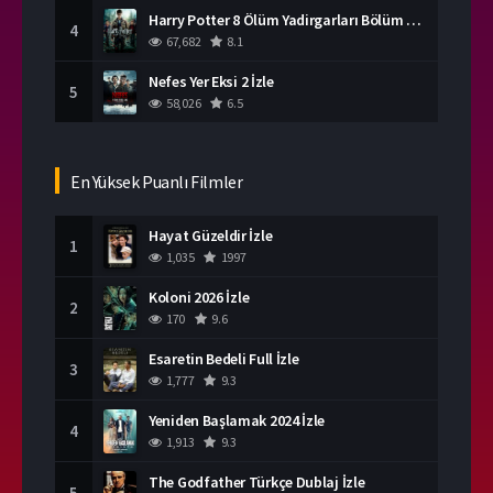
Harry Potter 8 Ölüm Yadirgarları Bölüm 2 İzle
4
67,682
8.1
Nefes Yer Eksi 2 İzle
5
58,026
6.5
En Yüksek Puanlı Filmler
Hayat Güzeldir İzle
1
1,035
1997
Koloni 2026 İzle
2
170
9.6
Esaretin Bedeli Full İzle
3
1,777
9.3
Yeniden Başlamak 2024 İzle
4
1,913
9.3
The Godfather Türkçe Dublaj İzle
5