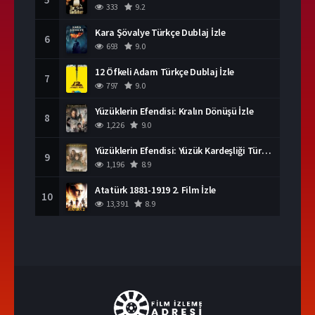
333
9.2
Kara Şövalye Türkçe Dublaj İzle
6
693
9.0
12 Öfkeli Adam Türkçe Dublaj İzle
7
797
9.0
Yüzüklerin Efendisi: Kralın Dönüşü İzle
8
1,226
9.0
Yüzüklerin Efendisi: Yüzük Kardeşliği Türkçe Dublaj İzle
9
1,196
8.9
Atatürk 1881-1919 2. Film İzle
10
13,391
8.9