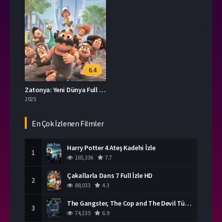
6.4
Zatonya: Yeni Dünya Full HD İzle
2025
En Çok İzlenen Filmler
Harry Potter 4 Ateş Kadehi İzle
1
165,336
7.7
Çakallarla Dans 7 Full İzle HD
2
88,033
4.3
The Gangster, The Cop and The Devil Türkçe Dublaj İzle
3
74,235
6.9