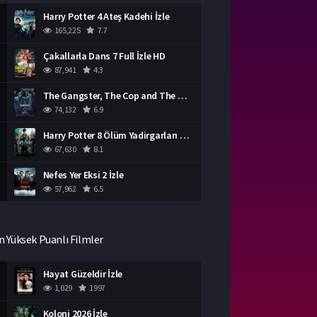
Harry Potter 4 Ateş Kadehi İzle
165,225
7.7
Çakallarla Dans 7 Full İzle HD
87,941
4.3
The Gangster, The Cop and The Devil Türkçe Dublaj İzle
74,132
6.9
Harry Potter 8 Ölüm Yadirgarları Bölüm 2 İzle
67,630
8.1
Nefes Yer Eksi 2 İzle
57,962
6.5
n Yüksek Puanlı Filmler
Hayat Güzeldir İzle
1,029
1997
Koloni 2026 İzle