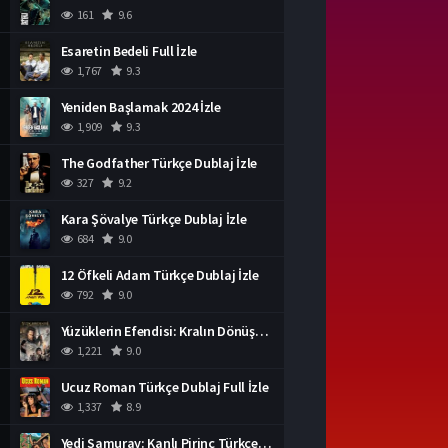
161
9.6
Esaretin Bedeli Full İzle
1,767
9.3
Yeniden Başlamak 2024 İzle
1,909
9.3
The Godfather Türkçe Dublaj İzle
327
9.2
Kara Şövalye Türkçe Dublaj İzle
684
9.0
12 Öfkeli Adam Türkçe Dublaj İzle
792
9.0
Yüzüklerin Efendisi: Kralın Dönüşü İzle
1,221
9.0
Ucuz Roman Türkçe Dublaj Full İzle
1,337
8.9
Yedi Samuray: Kanlı Pirinç Türkçe Dublaj İzle