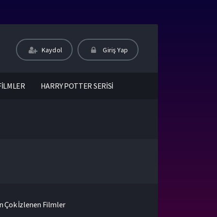
Kaydol
Giriş Yap
FİLMLER
HARRY POTTER SERİSİ
n Çok İzlenen Filmler