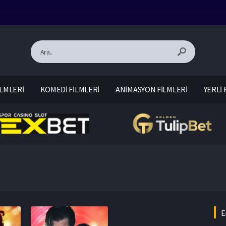
LMLERİ
KOMEDİ FİLMLERİ
ANİMASYON FİLMLERİ
YERLİ 
E