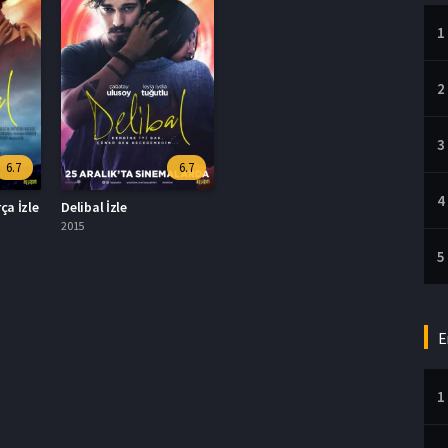
1
2
3
6.7
6.7
4
ça İzle
Delibal İzle
2015
5
E
1