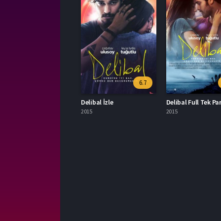
6.7
Delibal İzle
Delibal Full Tek Par
2015
2015