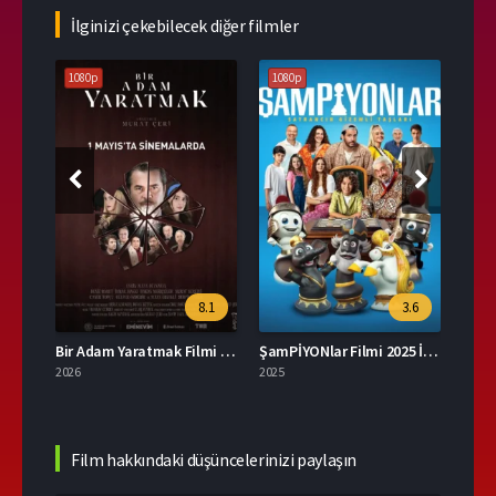
İlginizi çekebilecek diğer filmler
1080p
1080p
108
.6
8.1
3.6
The Butterfly Effect Türkçe Dublaj İzle
Bir Adam Yaratmak Filmi İzle
ŞamPİYONlar Filmi 2025 İzle
2026
2025
2023
Film hakkındaki düşüncelerinizi paylaşın