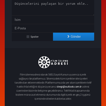
Spoiler
Gönder
Filmizlemeadresi olarak 5651 Sayılı Kanun uyarınca içerik
sağlayıcı bir platformuz. Sitemizdeki tüm içerikler site üyeleri
tarafından eklenmektedir. Platformumuzda yer alan içeriklerin telif
hakkı ihlal ettiğini düşünüyorsanız
dergi@outlook.com.tr
adresi
üzerinden bizimle iletişime geçebilirsiniz. Telif ihlali kapsamında
bizlere müracaat etmeniz durumunda ilgili içerik en geç 2 iş günü
içerisinde siteden kaldırılacaktır.