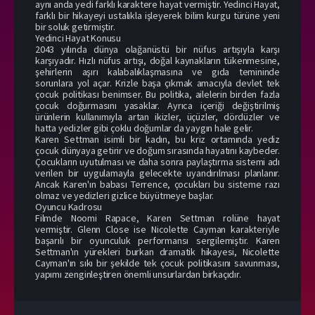
aynı anda yedi farklı karaktere hayat vermiştir. Yedinci Hayat,
farklı bir hikayeyi ustalıkla işleyerek bilim kurgu türüne yeni
bir soluk getirmiştir.
Yedinci Hayat Konusu
2043 yılında dünya olağanüstü bir nüfus artışıyla karşı
karşıyadır. Hızlı nüfus artışı, doğal kaynakların tükenmesine,
şehirlerin aşırı kalabalıklaşmasına ve gıda temininde
sorunlara yol açar. Krizle başa çıkmak amacıyla devlet tek
çocuk politikası benimser. Bu politika, ailelerin birden fazla
çocuk doğurmasını yasaklar. Ayrıca içeriği değiştirilmiş
ürünlerin kullanımıyla artan ikizler, üçüzler, dördüzler ve
hatta yedizler gibi çoklu doğumlar da yaygın hale gelir.
Karen Settman isimli bir kadın, bu kriz ortamında yediz
çocuk dünyaya getirir ve doğum sırasında hayatını kaybeder.
Çocukların uyutulması ve daha sonra paylaştırma sistemi adı
verilen bir uygulamayla gelecekte uyandırılması planlanır.
Ancak Karen'ın babası Terrence, çocukları bu sisteme razı
olmaz ve yedizleri gizlice büyütmeye başlar.
Oyuncu Kadrosu
Filmde Noomi Rapace, Karen Settman rolüne hayat
vermiştir. Glenn Close ise Nicolette Cayman karakteriyle
başarılı bir oyunculuk performansı sergilemiştir. Karen
Settman'ın yürekleri burkan dramatik hikayesi, Nicolette
Cayman'ın sıkı bir şekilde tek çocuk politikasını savunması,
yapımı zenginleştiren önemli unsurlardan birkaçıdır.