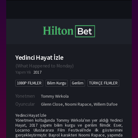
Yedinci Hayat İzle
(
What Happened to Monday
)
Yapım Yılı
2017
1080P FİLMLER
Bilim Kurgu
Gerilim
TÜRKÇE FİLMLER
Yönetmen
Tommy Wirkola
Oyuncular
Glenn Close
,
Noomi Rapace
,
Willem Dafoe
Yedinci Hayat İzle
Yönetmen koltuğunda Tommy Wirkola’nın yer aldığı Yedinci
Hayat, 2017 yapımı bilim kurgu ve gerilim filmdir. Eser,
Locarno Uluslararası Film Festivali'nde ilk gösterimini
gerçekleştirmiştir. Başrol karakteri Noomi Rapace, yapımda