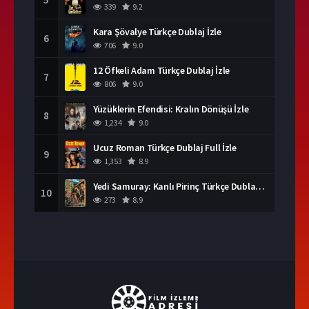
339
9.2
Kara Şövalye Türkçe Dublaj İzle
6
706
9.0
12 Öfkeli Adam Türkçe Dublaj İzle
7
806
9.0
Yüzüklerin Efendisi: Kralın Dönüşü İzle
8
1,234
9.0
Ucuz Roman Türkçe Dublaj Full İzle
9
1,353
8.9
Yedi Samuray: Kanlı Pirinç Türkçe Dublaj İzle
10
273
8.9