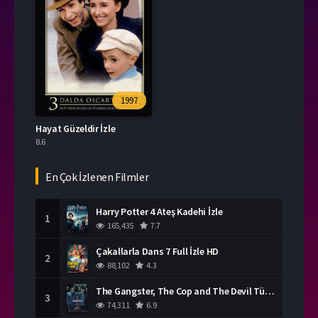
1997
Hayat Güzeldir İzle
8.6
En Çok İzlenen Filmler
Harry Potter 4 Ateş Kadehi İzle
1
165,435
7.7
Çakallarla Dans 7 Full İzle HD
2
88,102
4.3
The Gangster, The Cop and The Devil Türkçe Dublaj İzle
3
74,311
6.9