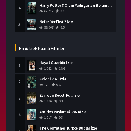
Harry Potter 8 Ölüm Yadirgarları Bölüm 2 İzle
4
67,727
8.1
Nefes Yer Eksi 2 İzle
5
58,067
6.5
En Yüksek Puanlı Filmler
Hayat Güzeldir İzle
1
1,042
1997
Koloni 2026 İzle
2
178
9.6
Esaretin Bedeli Full İzle
3
1,786
9.3
Yeniden Başlamak 2024 İzle
4
1,917
9.3
The Godfather Türkçe Dublaj İzle
5