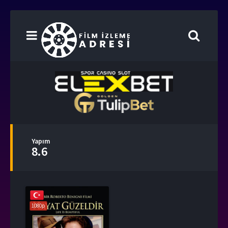
Yapım
8.6
1080p