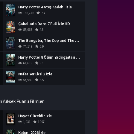
Harry Potter 4 Ateş Kadehi İzle
165,246
7.7
Çakallarla Dans 7 Full İzle HD
87,966
4.3
The Gangster, The Cop and The Devil Türkçe Dublaj İzle
74,149
6.9
Harry Potter 8 Ölüm Yadirgarları Bölüm 2 İzle
67,638
8.1
Nefes Yer Eksi 2 İzle
57,980
6.5
n Yüksek Puanlı Filmler
Hayat Güzeldir İzle
1,031
1997
Koloni 2026 İzle