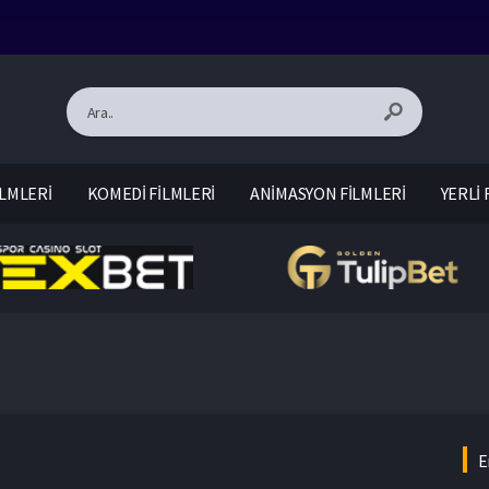
LMLERİ
KOMEDİ FİLMLERİ
ANİMASYON FİLMLERİ
YERLİ 
E