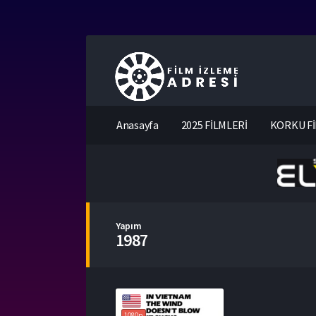
Anasayfa
2025 FİLMLERİ
KORKU Fİ
Yapım
1987
1080p