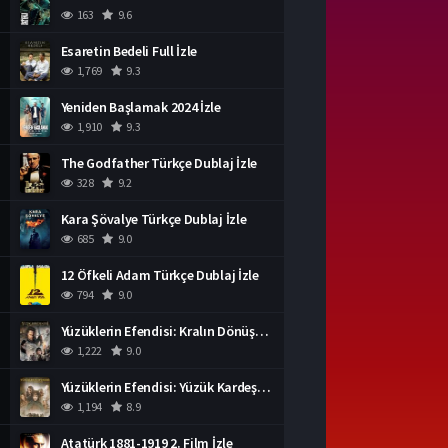
163
9.6
Esaretin Bedeli Full İzle
1,769
9.3
Yeniden Başlamak 2024 İzle
1,910
9.3
The Godfather Türkçe Dublaj İzle
328
9.2
Kara Şövalye Türkçe Dublaj İzle
685
9.0
12 Öfkeli Adam Türkçe Dublaj İzle
794
9.0
Yüzüklerin Efendisi: Kralın Dönüşü İzle
1,222
9.0
Yüzüklerin Efendisi: Yüzük Kardeşliği Türkçe Dublaj İzle
1,194
8.9
Atatürk 1881-1919 2. Film İzle