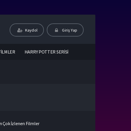
Kaydol
Giriş Yap
FİLMLER
HARRY POTTER SERİSİ
n Çok İzlenen Filmler