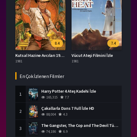
8.4
7.4
Kutsal Hazine Avcıları 1981 Türkçe Dublaj İzle
Vücut Ateşi Filmini İzle
1981
1981
En Çok İzlenen Filmler
Harry Potter 4 Ateş Kadehi İzle
1
165,315
7.7
Çakallarla Dans 7 Full İzle HD
2
88,004
4.3
The Gangster, The Cop and The Devil Türkçe Dublaj İzle
3
74,186
6.9