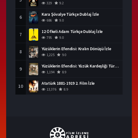
329
9.2
Kara Şövalye Türkçe Dublaj İzle
6
686
9.0
12 Öfkeli Adam Türkçe Dublaj İzle
7
795
9.0
Yüzüklerin Efendisi: Kralın Dönüşü İzle
8
1,225
9.0
Yüzüklerin Efendisi: Yüzük Kardeşliği Türkçe Dublaj İzle
9
1,194
8.9
Atatürk 1881-1919 2. Film İzle
10
13,376
8.9