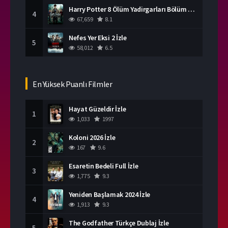
Harry Potter 8 Ölüm Yadirgarları Bölüm 2 İzle
4
67,659
8.1
Nefes Yer Eksi 2 İzle
5
58,012
6.5
En Yüksek Puanlı Filmler
Hayat Güzeldir İzle
1
1,033
1997
Koloni 2026 İzle
2
167
9.6
Esaretin Bedeli Full İzle
3
1,775
9.3
Yeniden Başlamak 2024 İzle
4
1,913
9.3
The Godfather Türkçe Dublaj İzle
5