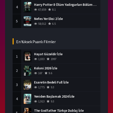
Harry Potter 8 Ölüm Yadirgarları Bölüm 2 İzle
4
67,659
8.1
Nefes Yer Eksi 2 İzle
5
58,012
6.5
En Yüksek Puanlı Filmler
Hayat Güzeldir İzle
1
1,033
1997
Koloni 2026 İzle
2
167
9.6
Esaretin Bedeli Full İzle
3
1,775
9.3
Yeniden Başlamak 2024 İzle
4
1,913
9.3
The Godfather Türkçe Dublaj İzle
5