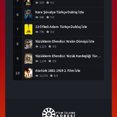
329
9.2
Kara Şövalye Türkçe Dublaj İzle
6
686
9.0
12 Öfkeli Adam Türkçe Dublaj İzle
7
795
9.0
Yüzüklerin Efendisi: Kralın Dönüşü İzle
8
1,225
9.0
Yüzüklerin Efendisi: Yüzük Kardeşliği Türkçe Dublaj İzle
9
1,194
8.9
Atatürk 1881-1919 2. Film İzle
10
13,376
8.9