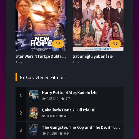
8.6
8.7
Star Wars 4 Türkçe Dublaj İzle
Şabanoğlu Şaban İzle
1977
1977
En Çok İzlenen Filmler
Harry Potter 4 Ateş Kadehi İzle
1
165,310
7.7
Çakallarla Dans 7 Full İzle HD
2
88,003
4.3
The Gangster, The Cop and The Devil Türkçe Dublaj İzle
3
74,186
6.9