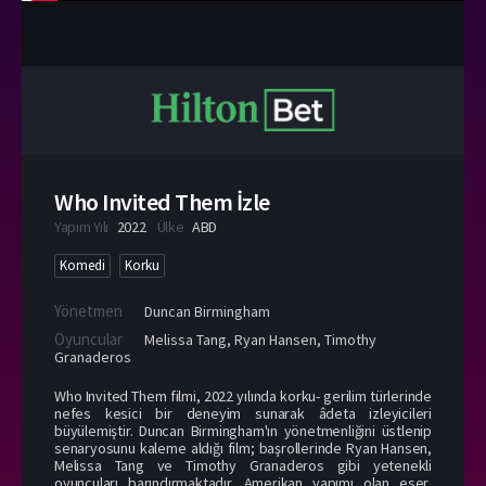
Who Invited Them İzle
Yapım Yılı
2022
Ülke
ABD
Komedi
Korku
Yönetmen
Duncan Birmingham
Oyuncular
Melissa Tang
,
Ryan Hansen
,
Timothy
Granaderos
Who Invited Them filmi, 2022 yılında korku- gerilim türlerinde
nefes kesici bir deneyim sunarak âdeta izleyicileri
büyülemiştir. Duncan Birmingham'ın yönetmenliğini üstlenip
senaryosunu kaleme aldığı film; başrollerinde Ryan Hansen,
Melissa Tang ve Timothy Granaderos gibi yetenekli
oyuncuları barındırmaktadır. Amerikan yapımı olan eser,