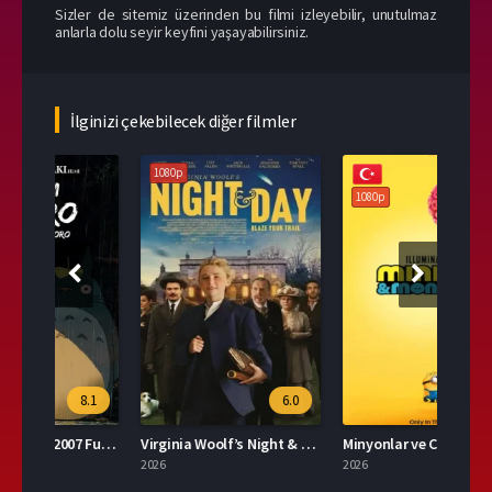
Sizler de sitemiz üzerinden bu filmi izleyebilir, unutulmaz
anlarla dolu seyir keyfini yaşayabilirsiniz.
İlginizi çekebilecek diğer filmler
1080p
108
1080p
.1
6.0
6.5
Tonari no Totoro 2007 Full İzle
Virginia Woolf’s Night & Day Full HD İzle
Minyonlar ve Canavarlar Full HD İzle
2026
2026
2026