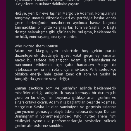
izleyicilere unutulmaz dakikalar yaşatır.
Hikâye, yeni bir eve taşınan Margo ve Adam'ın, komşularıyla
tanışmayı umarak düzenledikleri ev partisiyle başlar. Ancak
gece ilerlediğinde misafirlerin ayrılınca havuz başında
tanımadıkları bir çiftle karşılaşırlar: Tom ve Sasha. İlk başta
dostça selamlaşma gibi görünen bu buluşma, beklenmedik
bir hikâyenin başlangıcına işaret eder.
Who Invited Them Konusu
Adam ve Margo, yeni evlerinde hoş geldin partisi
düzenleyerek dostlarıyla güzel vakit geçirmeyi umarlar.
Ancak bu sadece başlangıçtır. Adam, iş arkadaşlarını ve
patronunu etkilemek için çaba harcarken Margo da
isteksizce ev hanımı rolünü oynamaktadır. Parti ilerledikçe
oldukça enerjik hale gelen genç çift Tom ve Sasha ile
tanıştığında gecenin seyri değişir.
Zaman geçtikçe Tom ve Sasha'nın aslında beklenmedik
misafirler olduğu anlaşılır. İlk başta karmaşık bir durum gibi
görünen bu olay, film boyunca gittikçe artan gerilimi ve
sırları ortaya çıkarır. Adam'ın iş bağlantıları peşinde koşması,
Margo'nun Sasha ile olan samimiyeti ve geçmişin sırlarının
gün yüzüne çıkmasıyla olayla âdeta kâbusa dönüşür. Duncan
Birmingham'ın yönetmenliğindeki Who Invited Them filmi
etkileyici oyunculuk performanslarıyla seyircileri yüksek
gerilim atmosferine sürükler.