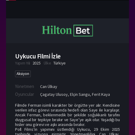
Uykucu Filmi İzle
Yapım Yılı
2025
Ülke
Türkiye
Aksiyon
Yönetmen
Can Ülkay
Oyuncular
Çagatay Ulusoy
,
Elçin Sangu
,
Ferit Kaya
Filmde Ferman isimli karakter bir örgütte yer alır. Kendisine
verilen infaz görevi sırasında hedefi olan Saye ile karşılaşır.
Ancak Ferman, beklenmedik bir şekilde soğukkanlı tarafını
duygusal bir tepkiye bırakır ve Saye’ye aşık olur. Yaşadığı bu
hisler onu görevi ve aşkı arasında bırakır.
Poll Films’in yapımını üstlendiği Uykucu, 29 Ekim 2025
tarihinde vizyona girmiştir. Yönetmenliğini Can Ulkay,