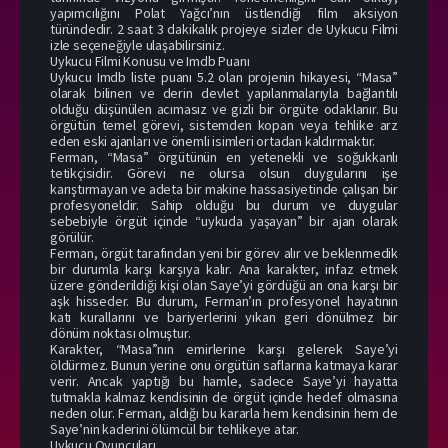
yapımcılığını Polat Yağcı’nın üstlendiği film aksiyon
türündedir. 2 saat 3 dakikalık projeye sizler de Uykucu Filmi
izle seçeneğiyle ulaşabilirsiniz.
Uykucu Filmi Konusu ve Imdb Puanı
Uykucu Imdb liste puanı 5.2 olan projenin hikayesi, “Masa”
olarak bilinen ve derin devlet yapılanmalarıyla bağlantılı
olduğu düşünülen acımasız ve gizli bir örgüte odaklanır. Bu
örgütün temel görevi, sistemden kopan veya tehlike arz
eden eski ajanları ve önemli isimleri ortadan kaldırmaktır.
Ferman, “Masa” örgütünün en yetenekli ve soğukkanlı
tetikçisidir. Görevi ne olursa olsun duygularını işe
karıştırmayan ve adeta bir makine hassasiyetinde çalışan bir
profesyoneldir. Sahip olduğu bu durum ve duygular
sebebiyle örgüt içinde “uykuda yaşayan” bir ajan olarak
görülür.
Ferman, örgüt tarafından yeni bir görev alır ve beklenmedik
bir durumla karşı karşıya kalır. Ana karakter, infaz etmek
üzere gönderildiği kişi olan Saye’yi gördüğü an ona karşı bir
aşk hisseder. Bu durum, Ferman’ın profesyonel hayatının
katı kurallarını ve bariyerlerini yıkan geri dönülmez bir
dönüm noktası olmuştur.
Karakter, “Masa”nın emirlerine karşı gelerek Saye’yi
öldürmez. Bunun yerine onu örgütün saflarına katmaya karar
verir. Ancak yaptığı bu hamle, sadece Saye’yi hayatta
tutmakla kalmaz kendisinin de örgüt içinde hedef olmasına
neden olur. Ferman, aldığı bu kararla hem kendisinin hem de
Saye’nin kaderini ölümcül bir tehlikeye atar.
Uykucu Oyuncuları