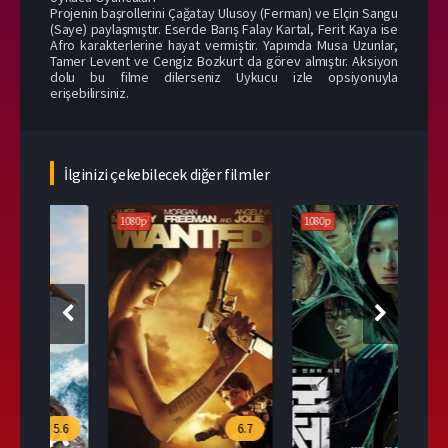
Projenin başrollerini Çağatay Ulusoy (Ferman) ve Elçin Sangu
(Saye) paylaşmıştır. Eserde Barış Falay Kartal, Ferit Kaya ise
Afro karakterlerine hayat vermiştir. Yapımda Musa Uzunlar,
Tamer Levent ve Cengiz Bozkurt da görev almıştır. Aksiyon
dolu bu filme dilerseniz Uykucu izle opsiyonuyla
erişebilirsiniz.
İlginizi çekebilecek diğer filmler
1080p
1080p
108
.6
6.7
9.6