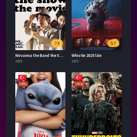
7.9
5.7
Nirvanna the Band the Show the Movie Türkçe Dublaj İzle
Whistle 2025 İzle
2025
2025
1080p
1080p