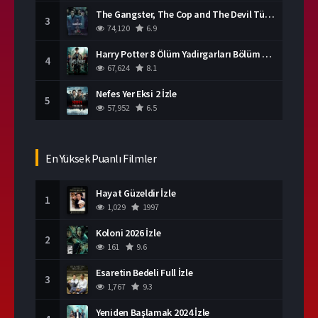
The Gangster, The Cop and The Devil Türkçe Dublaj İzle
3
74,120
6.9
Harry Potter 8 Ölüm Yadirgarları Bölüm 2 İzle
4
67,624
8.1
Nefes Yer Eksi 2 İzle
5
57,952
6.5
En Yüksek Puanlı Filmler
Hayat Güzeldir İzle
1
1,029
1997
Koloni 2026 İzle
2
161
9.6
Esaretin Bedeli Full İzle
3
1,767
9.3
Yeniden Başlamak 2024 İzle