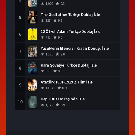
4
1,909
9.3
The Godfather Türkçe Dublaj İzle
5
327
9.2
12 Öfkeli Adam Türkçe Dublaj İzle
6
792
9.0
Yüzüklerin Efendisi: Kralın Dönüşü İzle
7
1,220
9.0
Kara Şövalye Türkçe Dublaj İzle
8
683
9.0
Atatürk 1881-1919 2. Film İzle
9
13,349
8.9
Hep Otuz Üç Yaşında İzle
10
1,172
8.9