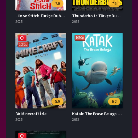
7.0
7.6
Lilo ve Stitch Türkçe Dublaj İzle
Thunderbolts Türkçe Dublaj İzle
2025
2025
1080p
1080p
5.9
6.2
Bir Minecraft İzle
Katak: The Brave Beluga İzle
2025
2023