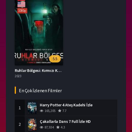
1080p
5.5
Ruhlar Bölgesi: Kırmızı Kapı İzle
2023
En Çok İzlenen Filmler
Harry Potter 4 Ateş Kadehi İzle
1
165,205
7.7
Çakallarla Dans 7 Full İzle HD
2
87,934
4.3