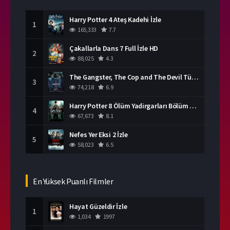
Harry Potter 4 Ateş Kadehi İzle
1
165,333
7.7
Çakallarla Dans 7 Full İzle HD
2
88,025
4.3
The Gangster, The Cop and The Devil Türkçe Dublaj İzle
3
74,218
6.9
Harry Potter 8 Ölüm Yadirgarları Bölüm 2 İzle
4
67,673
8.1
Nefes Yer Eksi 2 İzle
5
58,023
6.5
En Yüksek Puanlı Filmler
Hayat Güzeldir İzle
1
1,034
1997