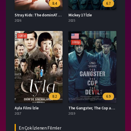
8.4
6.7
Stray Kids: The dominATE Experience Türkçe Dublaj İzle
Mickey 17 İzle
2026
2025
1080p
1080p
8.2
6.9
Ayla Filmi İzle
The Gangster, The Cop and The Devil Türkçe Dublaj İzle
2017
2019
En Çok İzlenen Filmler