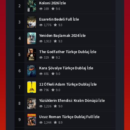
Koloni 2026 İzle
2
169
9.6
Esaretin Bedeli Full İzle
3
1,776
9.3
Yeniden Başlamak 2024 İzle
4
1,913
9.3
The Godfather Türkçe Dublaj İzle
5
329
9.2
Kara Şövalye Türkçe Dublaj İzle
6
691
9.0
12 Öfkeli Adam Türkçe Dublaj İzle
7
796
9.0
Yüzüklerin Efendisi: Kralın Dönüşü İzle
8
1,226
9.0
Ucuz Roman Türkçe Dublaj Full İzle
9
1,344
8.9