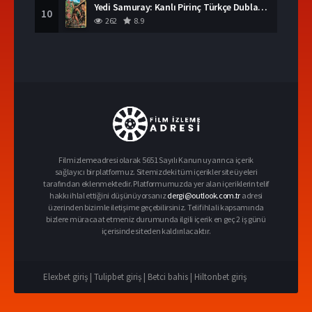
Yedi Samuray: Kanlı Pirinç Türkçe Dublaj İzle
10
262
8.9
Filmizlemeadresi olarak 5651 Sayılı Kanun uyarınca içerik
sağlayıcı bir platformuz. Sitemizdeki tüm içerikler site üyeleri
tarafından eklenmektedir. Platformumuzda yer alan içeriklerin telif
hakkı ihlal ettiğini düşünüyorsanız
dergi@outlook.com.tr
adresi
üzerinden bizimle iletişime geçebilirsiniz. Telif ihlali kapsamında
bizlere müracaat etmeniz durumunda ilgili içerik en geç 2 iş günü
içerisinde siteden kaldırılacaktır.
Elexbet giriş |
Tulipbet giriş |
Betci bahis |
Hiltonbet giriş