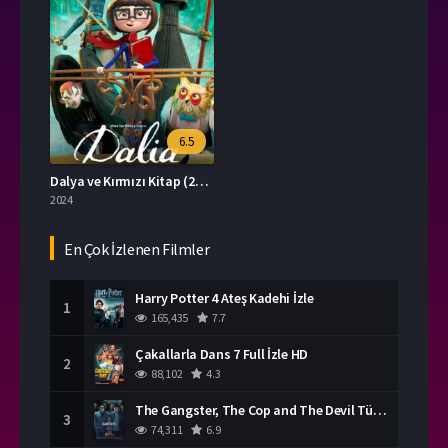
6.5
Dalya ve Kırmızı Kitap (2025) Film İzle
2024
En Çok İzlenen Filmler
Harry Potter 4 Ateş Kadehi İzle
1
165,435
7.7
Çakallarla Dans 7 Full İzle HD
2
88,102
4.3
The Gangster, The Cop and The Devil Türkçe Dublaj İzle
3
74,311
6.9