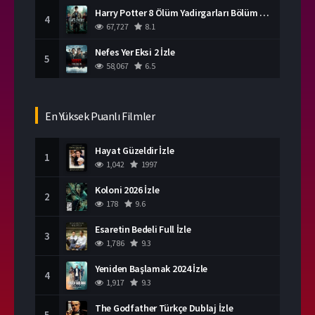
Harry Potter 8 Ölüm Yadirgarları Bölüm 2 İzle
4
67,727
8.1
Nefes Yer Eksi 2 İzle
5
58,067
6.5
En Yüksek Puanlı Filmler
Hayat Güzeldir İzle
1
1,042
1997
Koloni 2026 İzle
2
178
9.6
Esaretin Bedeli Full İzle
3
1,786
9.3
Yeniden Başlamak 2024 İzle
4
1,917
9.3
The Godfather Türkçe Dublaj İzle
5