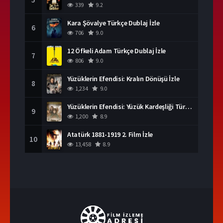
339
9.2
Kara Şövalye Türkçe Dublaj İzle
6
706
9.0
12 Öfkeli Adam Türkçe Dublaj İzle
7
806
9.0
Yüzüklerin Efendisi: Kralın Dönüşü İzle
8
1,234
9.0
Yüzüklerin Efendisi: Yüzük Kardeşliği Türkçe Dublaj İzle
9
1,200
8.9
Atatürk 1881-1919 2. Film İzle
10
13,458
8.9