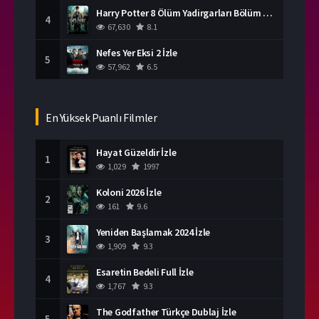
Harry Potter 8 Ölüm Yadirgarları Bölüm 2 İzle
4
67,630
8.1
Nefes Yer Eksi 2 İzle
5
57,962
6.5
En Yüksek Puanlı Filmler
Hayat Güzeldir İzle
1
1,029
1997
Koloni 2026 İzle
2
161
9.6
Yeniden Başlamak 2024 İzle
3
1,909
9.3
Esaretin Bedeli Full İzle
4
1,767
9.3
The Godfather Türkçe Dublaj İzle
5