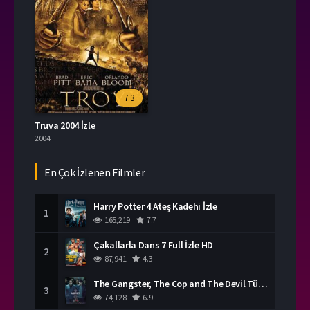
7.3
Truva 2004 İzle
2004
En Çok İzlenen Filmler
Harry Potter 4 Ateş Kadehi İzle
1
165,219
7.7
Çakallarla Dans 7 Full İzle HD
2
87,941
4.3
The Gangster, The Cop and The Devil Türkçe Dublaj İzle
3
74,128
6.9