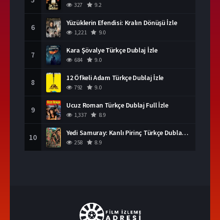
327
9.2
Yüzüklerin Efendisi: Kralın Dönüşü İzle
6
1,221
9.0
Kara Şövalye Türkçe Dublaj İzle
7
684
9.0
12 Öfkeli Adam Türkçe Dublaj İzle
8
792
9.0
Ucuz Roman Türkçe Dublaj Full İzle
9
1,337
8.9
Yedi Samuray: Kanlı Pirinç Türkçe Dublaj İzle
10
258
8.9