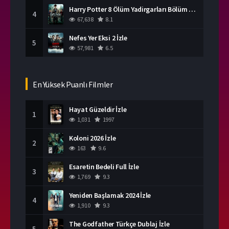
Harry Potter 8 Ölüm Yadirgarları Bölüm 2 İzle
4
67,638
8.1
Nefes Yer Eksi 2 İzle
5
57,981
6.5
En Yüksek Puanlı Filmler
Hayat Güzeldir İzle
1
1,031
1997
Koloni 2026 İzle
2
163
9.6
Esaretin Bedeli Full İzle
3
1,769
9.3
Yeniden Başlamak 2024 İzle
4
1,910
9.3
The Godfather Türkçe Dublaj İzle
5