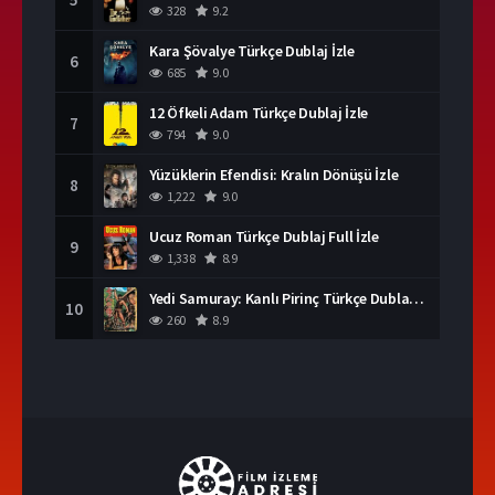
328
9.2
Kara Şövalye Türkçe Dublaj İzle
6
685
9.0
12 Öfkeli Adam Türkçe Dublaj İzle
7
794
9.0
Yüzüklerin Efendisi: Kralın Dönüşü İzle
8
1,222
9.0
Ucuz Roman Türkçe Dublaj Full İzle
9
1,338
8.9
Yedi Samuray: Kanlı Pirinç Türkçe Dublaj İzle
10
260
8.9