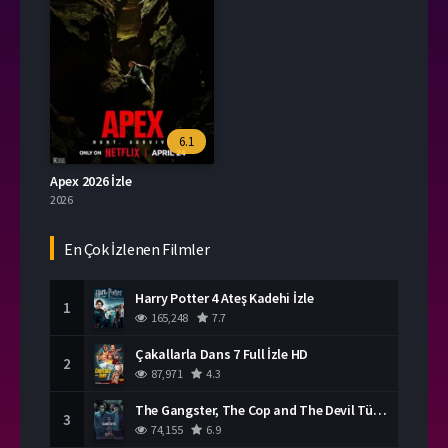
6.1
Apex 2026 İzle
2026
En Çok İzlenen Filmler
Harry Potter 4 Ateş Kadehi İzle
1
165,248
7.7
Çakallarla Dans 7 Full İzle HD
2
87,971
4.3
The Gangster, The Cop and The Devil Türkçe Dublaj İzle
3
74,155
6.9