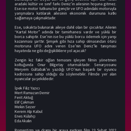
aradaki kültür ve sınıf farkı Deniz’in ailesinin hoşuna gitmez.
Ese ise motor tutkunu bir gençtir ve UFO adındaki motoruyla
yarışmalara katılarak ailesinin ekonomik durumuna katkı
sağlamaya çalışmaktadır.
Ese, sokakta bulunarak aileye dahil olan bir çocuktur. Ailenin
“Kartal Motor” adında bir tamirhanesi vardır ve yüklü bir
borca sahiptir. Ese’nin ise bu yüklü borcu ödemek için yarışı
kazanması şarttır. Şimşek gibi hıza sahip olmasından ötürü
motoruna UFO adını veren Ese’nin Deniz’le tanışması
hayatında ne gibi değişikliklere yol açacak?
Zengin kız fakir oğlan temasını işleyen filmin yönetmen
koltuğunda Onur Bilgetay oturmaktadır. Senaryosunu
Meryem Gültabak’ın yazdığı UFO’nun başarılı bir oyuncu
kadrosuna sahip olduğu da söylenebilir. Filmde yer alan
oyuncular şu şekildedir:
İpek Filiz Yazıcı
Mert Ramazan Demir
Ferit Aktuğ
Elif Çakman
Mekin Sezer
Kerem Alp Kabul
Enes Külahçı
Eda Akalın
Romantizm ve dramı bir araya getiren film 23 Şubat 2022