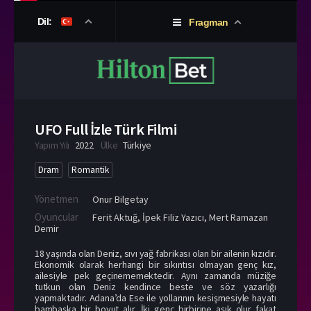
Dil:
Fragman
UFO Full İzle Türk Filmi
Yapım Yılı
2022
Ülke
Türkiye
Dram
Romantik
Yönetmen
Onur Bilgetay
Oyuncular
Ferit Aktuğ
,
İpek Filiz Yazıcı
,
Mert Ramazan
Demir
18 yaşında olan Deniz, sıvı yağ fabrikası olan bir ailenin kızıdır.
Ekonomik olarak herhangi bir sıkıntısı olmayan genç kız,
ailesiyle pek geçinememektedir. Aynı zamanda müziğe
tutkun olan Deniz kendince beste ve söz yazarlığı
yapmaktadır. Adana’da Ese ile yollarının kesişmesiyle hayatı
bambaşka bir boyut alır. İki genç birbirine aşık olur fakat