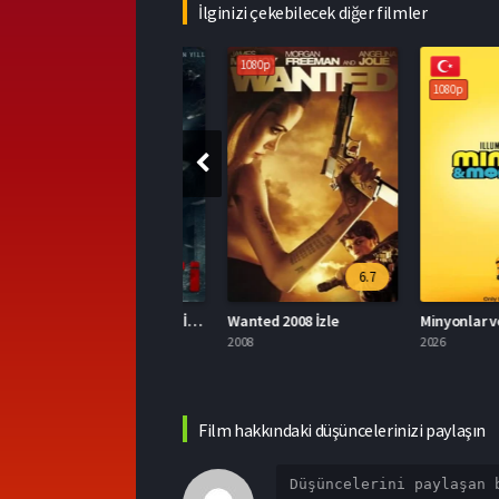
İlginizi çekebilecek diğer filmler
1080p
1080p
1080p
6.7
Ölünün Laneti Full HD İzle
Wanted 2008 İzle
026
2008
2026
Film hakkındaki düşüncelerinizi paylaşın