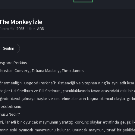
The Monkey İzle
Yapım Yılı
2025
Ülke
ABD
Gerilim
Osgood Perkins
hristian Convery
,
Tatiana Maslany
,
Theo James
netmenliğini Osgood Perkins’in üstlendiği ve Stephen King’in aynı adlı kısa
deşler Hal Shelburn ve Bill Shelburn, çocukluklarında tavan arasındaki eski 
iğinde davul çalmaya başlar ve onu eline alanların başına ölümcül olaylar get
 edebilirsiniz.
nusu Nedir?
i, lanetli bir oyuncak maymunun yarattığı korkunç olaylar etrafında gelişir. İ
arının eski oyuncak maymununu bulurlar. Oyuncak maymun, tuhaf bir şekilde 