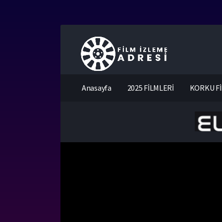
Anasayfa
2025 FİLMLERİ
KORKU Fİ