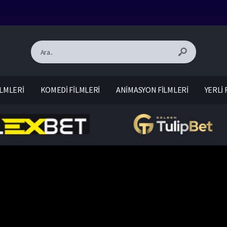
LMLERİ
KOMEDİ FİLMLERİ
ANİMASYON FİLMLERİ
YERLİ 