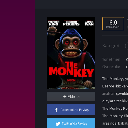
6.0
IMDB Puanı
Kategori
Yönetmen
Oyuncular
C
The Monkey, yö
Eserde ikiz kar
anahtar çevrild
Ekle
olaylara tanıklık
The Monkey Ko
Facebook'ta Paylaş
The Monkey film
arasında babal
Twitter'da Paylaş