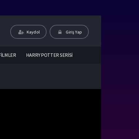
Kaydol
Giriş Yap
FİLMLER
HARRY POTTER SERİSİ