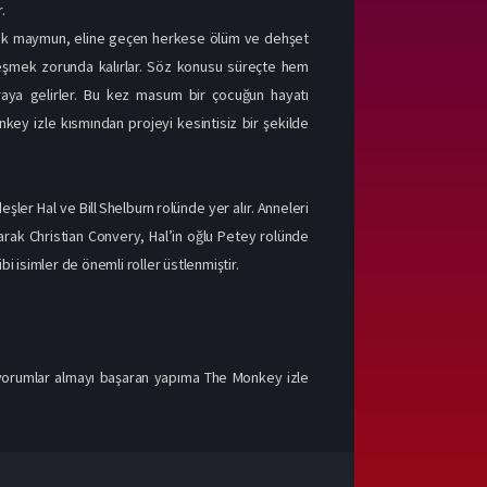
.
yuncak maymun, eline geçen herkese ölüm ve dehşet
üzleşmek zorunda kalırlar. Söz konusu süreçte hem
 araya gelirler. Bu kez masum bir çocuğun hayatı
nkey izle kısmından projeyi kesintisiz bir şekilde
ler Hal ve Bill Shelburn rolünde yer alır. Anneleri
olarak Christian Convery, Hal’in oğlu Petey rolünde
 isimler de önemli roller üstlenmiştir.
u yorumlar almayı başaran yapıma The Monkey izle