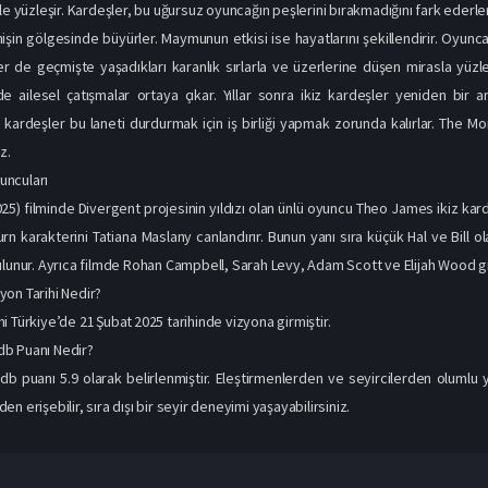
le yüzleşir. Kardeşler, bu uğursuz oyuncağın peşlerini bırakmadığını fark ederler
mişin gölgesinde büyürler. Maymunun etkisi ise hayatlarını şekillendirir. O
ler de geçmişte yaşadıkları karanlık sırlarla ve üzerlerine düşen mirasla y
e ailesel çatışmalar ortaya çıkar. Yıllar sonra ikiz kardeşler yeniden bir
 kardeşler bu laneti durdurmak için iş birliği yapmak zorunda kalırlar. The Mo
z.
ncuları
5) filminde Divergent projesinin yıldızı olan ünlü oyuncu Theo James ikiz kardeş
urn karakterini Tatiana Maslany canlandırır. Bunun yanı sıra küçük Hal ve Bill 
ulunur. Ayrıca filmde Rohan Campbell, Sarah Levy, Adam Scott ve Elijah Wood gibi
on Tarihi Nedir?
i Türkiye’de 21 Şubat 2025 tarihinde vizyona girmiştir.
b Puanı Nedir?
b puanı 5.9 olarak belirlenmiştir. Eleştirmenlerden ve seyircilerden oluml
n erişebilir, sıra dışı bir seyir deneyimi yaşayabilirsiniz.