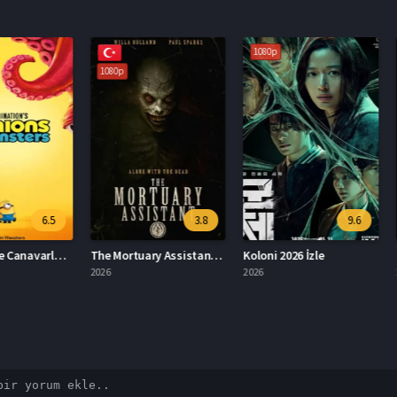
1080p
1080p
1080p
6.5
3.8
9.6
Minyonlar ve Canavarlar Full HD İzle
The Mortuary Assistant Türkçe Dublaj İzle
Koloni 2026 İzle
2026
2026
2004