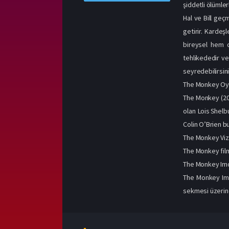
şiddetli ölümler
Hal ve Bill geç
getirir. Kardeş
bireysel hem d
tehlikededir ve
seyredebilirsini
The Monkey Oyu
The Monkey (202
olan Lois Shelb
Colin O’Brien b
The Monkey Vizy
The Monkey film
The Monkey Imd
The Monkey Imd
sekmesi üzerinde