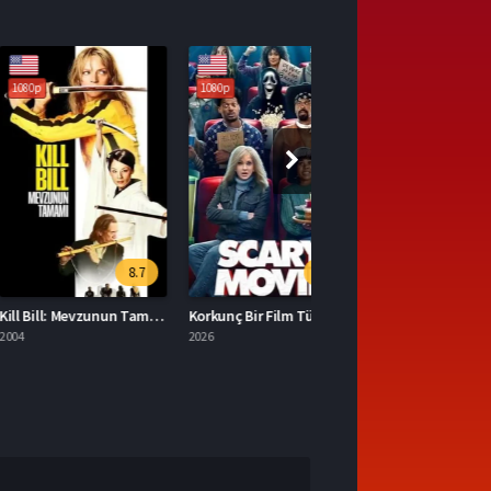
1080p
8.7
5.3
Kill Bill: Mevzunun Tamamı Türkçe Dublaj İzle
Korkunç Bir Film Türkçe Dublaj İzle
2026