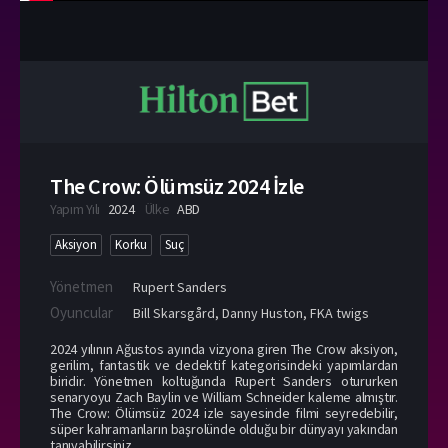
The Crow: Ölümsüz 2024 İzle
Yapım Yılı
2024
Ülke
ABD
Aksiyon
Korku
Suç
Yönetmen
Rupert Sanders
Oyuncular
Bill Skarsgård
,
Danny Huston
,
FKA twigs
2024 yılının Ağustos ayında vizyona giren The Crow aksiyon,
gerilim, fantastik ve dedektif kategorisindeki yapımlardan
biridir. Yönetmen koltuğunda Rupert Sanders otururken
senaryoyu Zach Baylin ve William Schneider kaleme almıştır.
The Crow: Ölümsüz 2024 izle sayesinde filmi seyredebilir,
süper kahramanların başrolünde olduğu bir dünyayı yakından
tanıyabilirsiniz.