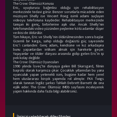
The Crow: Ölümsüz Konusu
Eric, uyuşturucu bağımlısı olduğu için rehabilitasyon
merkezinde tedavi görür. Benzer sorunlarla mücadele eden
müzisyen Shelly ise Vincent Roeg isimli adamı suçlayan
videoyu telefonuna kaydeder. Rehabilitasyon merkezinde
tanışan iki genç, birbirlerine aşık olur. Ancak Shelly’nin
telefonundaki video yüzünden peşlerine kötü adamlar düşer
ve ikisi de öldürülür.
Tüm hikaye, Eric ve Shelly’nin öldürülmesinden sonra başlar.
Gizemli bir karga, sahip olduğu doğaüstü güç sayesinde
Eric’i canlandırır. Genç adam, kendisine ve kız arkadaşına
bunu yapanlardan intikam almak için harekete geçer.
Yaşayanlar ve ölüler dünyası arasında gidip gelen Eric’in işi
pek kolay değildir.
The Crow: Ölümsüz Oyuncuları
1990 yılında İsveç’te dünyaya gelen Bill Skarsgard, filmin
başrolü olarak karşımıza çıkar. Çocukluk yıllarından bu yana
oyunculuk yapan yetenekli isim, bugüne kadar hem yerel
hem uluslararası birçok yapımda rol almıştır. FKA Twigs
olarak tanınan İngiliz şarkıcı Tahliah Debrett Barnett de ona
eşlik eder. The Crow: Ölümsüz IMDb sayfasını inceleyerek
yapım hakkında daha fazla bilgi alabilirsiniz.
İlginizi çekebilecek diğer filmler