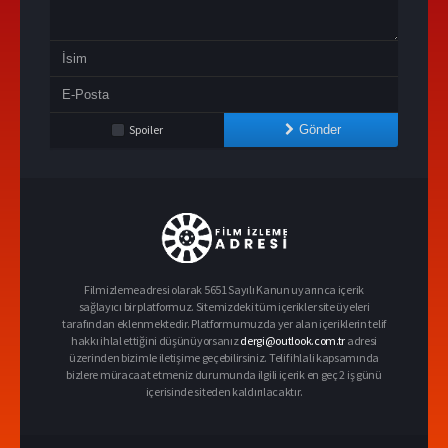
Spoiler
Gönder
Filmizlemeadresi olarak 5651 Sayılı Kanun uyarınca içerik
sağlayıcı bir platformuz. Sitemizdeki tüm içerikler site üyeleri
tarafından eklenmektedir. Platformumuzda yer alan içeriklerin telif
hakkı ihlal ettiğini düşünüyorsanız
dergi@outlook.com.tr
adresi
üzerinden bizimle iletişime geçebilirsiniz. Telif ihlali kapsamında
bizlere müracaat etmeniz durumunda ilgili içerik en geç 2 iş günü
içerisinde siteden kaldırılacaktır.