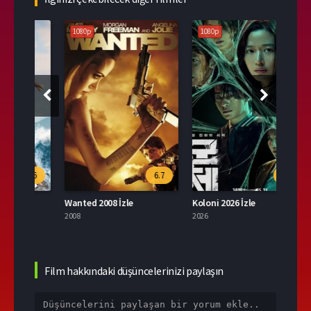
1080p
1080p
108
.6
6.7
9.6
Wanted 2008 İzle
Koloni 2026 İzle
2008
2026
2004
Film hakkındaki düşüncelerinizi paylaşın