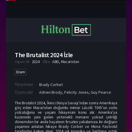
The Brutalist 2024 İzle
Yapım Yılı
2024
Ülke
ABD
,
Macaristan
Dram
Yönetmen
Brady Corbet
Oyuncular
Adrien Brody
,
Felicity Jones
,
Guy Pearce
The Brutalist 2024, İkinci Dünya Savaşı’ndan sonra Amerikaya
göç eden Macaristan doğumlu mimar László Tóth’un zorlu
yolculuğunu ve yaşam hikayesini konu alır. Amerika’ya
kuzeninin yanı gelen yetenekli mimarın yoksul çektiği
dönemden bir anda hayatının fırsatını yakalaması ile değişen
yaşamını anlatan hikaye Brady Corbet ve Mona Fastvold
tarafından kalem alınır. 2024 yılı Amerika ve İngiltere ortak