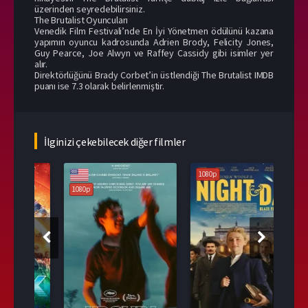
üzerinden seyredebilirsiniz.
The Brutalist Oyuncuları
Venedik Film Festivali’nde En İyi Yönetmen ödülünü kazana
yapımın oyuncu kadrosunda Adrien Brody, Felicity Jones,
Guy Pearce, Joe Alwyn ve Raffey Cassidy gibi isimler yer
alır.
Direktörlüğünü Brady Corbet’in üstlendiği The Brutalist IMDB
puanı ise 7.3 olarak belirlenmiştir.
İlginizi çekebilecek diğer filmler
1080p
1080p
108