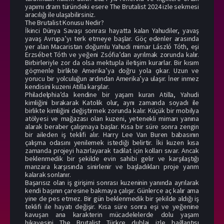
yapımı dram türündeki esere The Brutalist 2024 izle sekmesi
aracılığı ile ulaşabilirsiniz.
The Brutalist Konusu Nedir?
İkinci Dünya Savaşı sonrası hayatta kalan Yahudiler, yavaş
yavaş Avrupa’yı terk etmeye başlar. Göç edenler arasında
yer alan Macaristan doğumlu Yahudi mimar László Tóth, eşi
Erzsébet Tóth ve yeğeni Zsófia’dan ayrılmak zorunda kalır.
Birbirleriyle zor da olsa mektupla iletişim kurarlar. Bir kısım
göçmenle birlikte Amerika’ya doğru yola çıkar. Uzun ve
yorucu bir yolculuğun ardından Amerika’ya ulaşır. İner inmez
kendisini kuzeni Atilla karşılar.
Philadelphia’da kendine bir yaşam kuran Atilla, Yahudi
kimliğini bırakarak Katolik olur, aynı zamanda soyadı ile
birlikte kimliğini değiştirmek zorunda kalır. Küçük bir mobilya
atölyesi ve mağazası olan kuzeni, yetenekli mimarı yanına
alarak beraber çalışmaya başlar. Kısa bir süre sonra zengin
bir aileden iş teklifi alır. Harry Lee Van Buren babasının
çalışma odasını yenilemek istediği belirtir. İki kuzen kısa
zamanda projeyi hazırlayarak tadilat için kolları sıvar. Ancak
beklenmedik bir şekilde evin sahibi gelir ve karşılaştığı
manzara karşısında sinirlenir ve başladıkları proje yarım
kalarak sonlanır.
Başarısız olan iş girişimi sonrası kuzeninin yanında ayrılarak
kendi başının çaresine bakmaya çalışır. Günlerce aç kalır ama
yine de pes etmez. Bir gün beklenmedik bir şekilde aldığı iş
teklifi ile hayatı değişir. Kısa süre sonra eşi ve yeğenine
kavuşan ana karakterin mücadelelerde dolu yaşam
hikayesini The Brutalist Türkçe dublaj izle bağlantısı