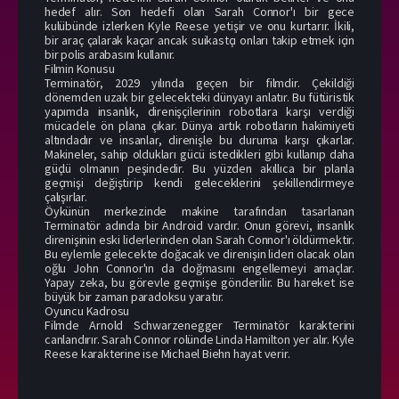
hedef alır. Son hedefi olan Sarah Connor'ı bir gece
kulübünde izlerken Kyle Reese yetişir ve onu kurtarır. İkili,
bir araç çalarak kaçar ancak suikastçı onları takip etmek için
bir polis arabasını kullanır.
Filmin Konusu
Terminatör, 2029 yılında geçen bir filmdir. Çekildiği
dönemden uzak bir gelecekteki dünyayı anlatır. Bu fütüristik
yapımda insanlık, direnişçilerinin robotlara karşı verdiği
mücadele ön plana çıkar. Dünya artık robotların hakimiyeti
altındadır ve insanlar, direnişle bu duruma karşı çıkarlar.
Makineler, sahip oldukları gücü istedikleri gibi kullanıp daha
güçlü olmanın peşindedir. Bu yüzden akıllıca bir planla
geçmişi değiştirip kendi geleceklerini şekillendirmeye
çalışırlar.
Öykünün merkezinde makine tarafından tasarlanan
Terminatör adında bir Android vardır. Onun görevi, insanlık
direnişinin eski liderlerinden olan Sarah Connor'ı öldürmektir.
Bu eylemle gelecekte doğacak ve direnişin lideri olacak olan
oğlu John Connor'ın da doğmasını engellemeyi amaçlar.
Yapay zeka, bu görevle geçmişe gönderilir. Bu hareket ise
büyük bir zaman paradoksu yaratır.
Oyuncu Kadrosu
Filmde Arnold Schwarzenegger Terminatör karakterini
canlandırır. Sarah Connor rolünde Linda Hamilton yer alır. Kyle
Reese karakterine ise Michael Biehn hayat verir.