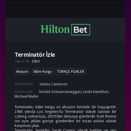
Terminatör İzle
Yapım Yılı
1984
Aksiyon
Bilim Kurgu
TÜRKÇE FİLMLER
Yönetmen
James Cameron
Oyuncular
Arnold Schwarzenegger
,
Linda Hamilton
,
Michael Biehn
Terminatör, bilim kurgu ve aksiyon türünde bir başyapıttır.
1984 yılında Los Angeles'ta Terminatör olarak tanınan bir
cyborg suikastçısı, 2029’dan dünyaya gönderilir. Kyle Reese
ise aynı yıldan geriye gönderilen bir insan askeri olarak
karşımıza çıkar.
Terminatör, hedefini Sarah Connor olarak belirler ve onu