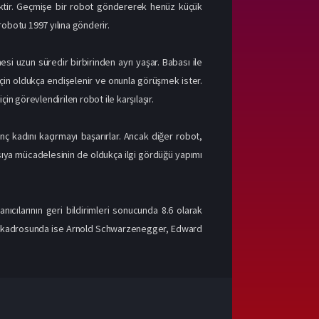
mektir. Geçmişe bir robot göndererek henüz küçük
 robotu 1997 yılına gönderir.
si uzun süredir birbirinden ayrı yaşar. Babası ile
için oldukça endişelenir ve onunla görüşmek ister.
n görevlendirilen robot ile karşılaşır.
ç kadını kaçırmayı başarırlar. Ancak diğer robot,
asıya mücadelesinin de oldukça ilgi gördüğü yapımı
ıcılarının geri bildirimleri sonucunda 8.6 olarak
ncu kadrosunda ise Arnold Schwarzenegger, Edward