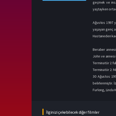
geçmek ve insa
yaştayken ortada
Ağustos 1997 yı
yaşayan genç an
Hastaneden kaçm
Beraber annesin
John ve annesi 
Terminatör 2 ful
Terminatör 2: 
30 Ağustos 1991
belirlenmiştir.
Furlong, Linda H
İlginizi çekebilecek diğer filmler