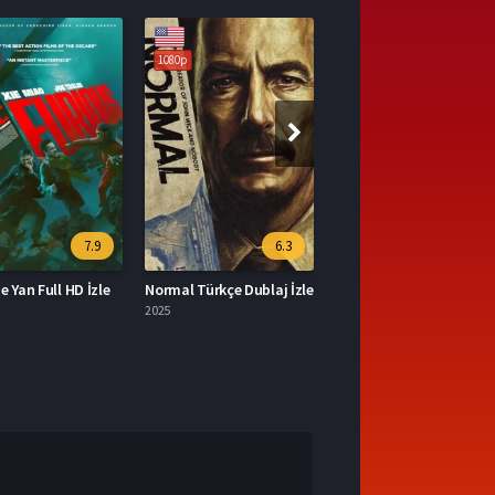
80p
1080p
1080p
6.3
6.7
6.
al Türkçe Dublaj İzle
Mortal Kombat II Türkçe Dublaj İzle
2026
2026