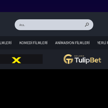
LMLERİ
KOMEDİ FİLMLERİ
ANİMASYON FİLMLERİ
YERLİ 