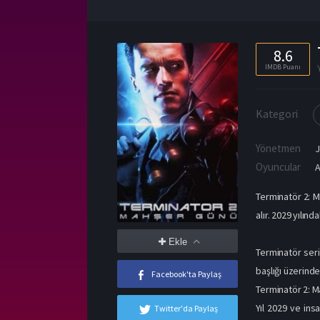
8.6
IMDB Puanı
Kategori
Yönetmen
Oyuncular
Terminatör 2: M
alır. 2029 yılın
Ekle
Terminatör seri
başlığı üzerinde
Facebook'ta Paylaş
Terminatör 2: 
Yıl 2029 ve ins
Twitter'da Paylaş