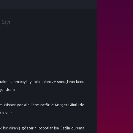
 Day
)
ırakmak amacıyla yapılan planı ve sonuçlarını konu
gönderilir.
 Wisher yer alır. Terminatör 2: Mahşer Günü izle
irsiniz.
ük bir direniş gösterir. Robotlar ise üstün duruma