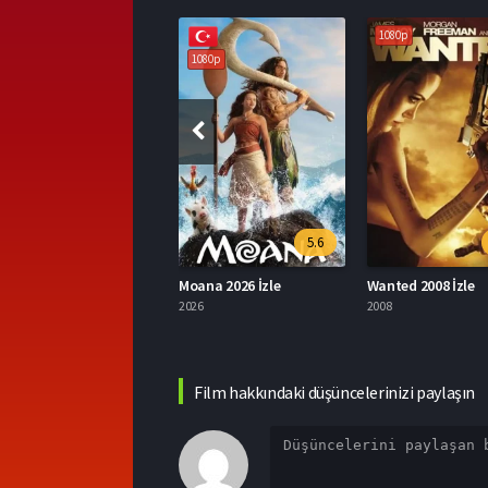
1080p
1080p
1080p
5.6
6.7
Moana 2026 İzle
Wanted 2008 İzle
Koloni 2026 İzle
2026
2008
2026
Film hakkındaki düşüncelerinizi paylaşın