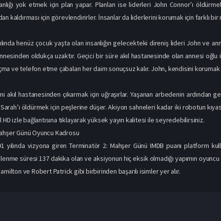
nlığı yok etmek için plan yapar. Planları ise liderleri John Connor’ı öldür
n kaldırması için görevlendirirler. İnsanlar da liderlerini korumak için farklı bir
lında henüz çocuk yaşta olan insanlığın gelecekteki direniş lideri John ve anne
nesinden oldukça uzaktır. Geçici bir süre akıl hastanesinde olan annesi oğlu 
a ve telefon etme çabaları her daim sonuçsuz kalır. John, kendisini korumak içi
i akıl hastanesinden çıkarmak için uğraşırlar. Yaşanan arbedenin ardından gen
Sarah’ı öldürmek için peşlerine düşer. Akiyon sahneleri kadar iki robotun kıy
l HD izle bağlantısına tıklayarak yüksek yayın kalitesi ile seyredebilirsiniz.
Mahşer Günü Oyuncu Kadrosu
 yılında vizyona giren Terminatör 2: Mahşer Günü IMDB puanı platform kullan
 İzlenme süresi 137 dakika olan ve aksiyonun hiç eksik olmadığı yapımın oyu
amilton ve Robert Patrick gibi birbirinden başarılı isimler yer alır.