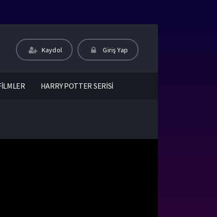
Kaydol
Giriş Yap
FİLMLER
HARRY POTTER SERİSİ