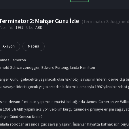
Terminatör 2: Mahşer Günü İzle
(
Terminator 2: Judgment
Yapım Yılı
1991
Ülke
ABD
Aksiyon
Macera
James Cameron
Arnold Schwarzenegger
,
Edward Furlong
,
Linda Hamilton
ahşer Günü, gelecekte yaşanacak olan teknoloji savaşının liderini devre dışı b
daki savaşın liderini çocuk yaşta ortadan kaldırmak amacıyla 1997 yılına bir robot 
sinin devam filmi olan yapımın senarist koltuğunda James Cameron ve William
n 1991 yılı ABD yapımı aksiyon ve bilim kurgu türündeki projeye erişim sağlayabil
Mahşer Günü Konusu Nedir?
anlarla robotlar arasında güç savaşı yaşanır. İnsanlar hayatta kalmak için büy