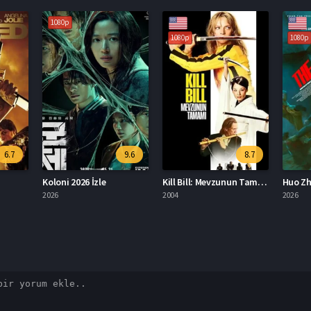
1080p
1080p
10
9.6
8.7
7.9
Kill Bill: Mevzunun Tamamı Türkçe Dublaj İzle
Huo Zhe Yan Full HD İzle
Norm
2004
2026
2025