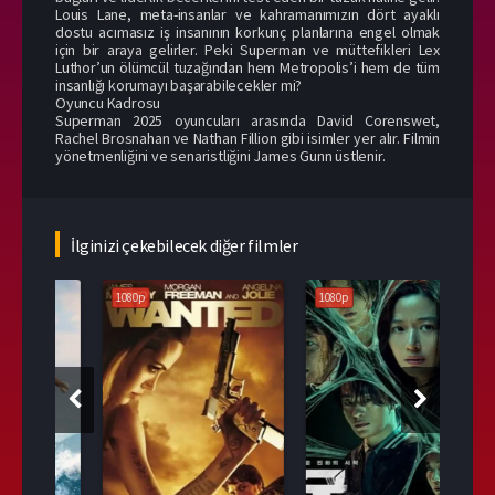
Louis Lane, meta-insanlar ve kahramanımızın dört ayaklı
dostu acımasız iş insanının korkunç planlarına engel olmak
için bir araya gelirler. Peki Superman ve müttefikleri Lex
Luthor’un ölümcül tuzağından hem Metropolis’i hem de tüm
insanlığı korumayı başarabilecekler mi?
Oyuncu Kadrosu
Superman 2025 oyuncuları arasında David Corenswet,
Rachel Brosnahan ve Nathan Fillion gibi isimler yer alır. Filmin
yönetmenliğini ve senaristliğini James Gunn üstlenir.
İlginizi çekebilecek diğer filmler
1080p
1080p
108