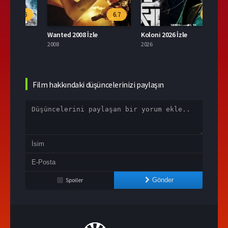
.6
6.7
9.6
Wanted 2008 İzle
Koloni 2026 İzle
2008
2026
2004
Film hakkındaki düşüncelerinizi paylaşın
Spoiler
Gönder