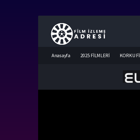
Anasayfa
2025 FİLMLERİ
KORKU Fİ