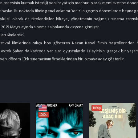
lan annesinin kurmak istediği yeni hayat için mecburi olarak memleketine döne
başlar. Bu noktada filmin genel anlatımı Deniz’in geçmiş dönemlerde başına gel
küsü olarak da nitelendirilen hikaye, yönetmenin bağımsız sinema tarzıyla ç
, 2025 Mayıs ayında sinema salonlarında vizyona girmiştir.
arı Kimlerdir?
ival filmlerinde sıkça boy gösteren Nazan Kesal filmin başrollerinden b
ytek Şahan da kadroda yer alan oyunculardır. İzleyicisini gerçek bir yaşam ke
a yeni dönem Türk sinemasının örneklerinden biri olmaya aday gösterilir.
1080p
1080p
1080p