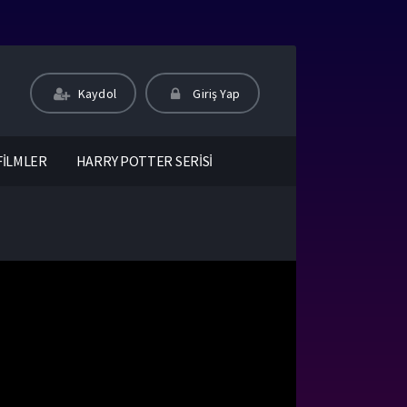
Kaydol
Giriş Yap
FİLMLER
HARRY POTTER SERİSİ