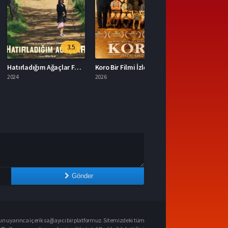
3.5
6.9
Hatırladığım Ağaçlar Full HD İzle
Koro Bir Filmi İzle
2026
Gönder
n uyarınca içerik sağlayıcı bir platformuz. Sitemizdeki tüm