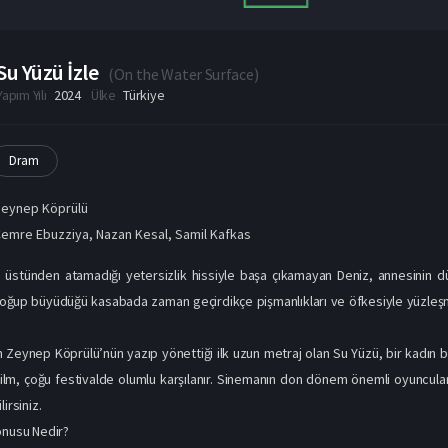
Su Yüzü İzle
(
On the Water Surface
)
Yapım Yılı
2024
Ülke
Türkiye
Dram
Zeynep Köprülü
Cemre Ebuzziya
,
Nazan Kesal
,
Samil Kafkas
 üstünden atamadığı yetersizlik hissiyle başa çıkamayan Deniz, annesinin 
 Doğup büyüdüğü kasabada zaman geçirdikçe pişmanlıkları ve öfkesiyle yüzle
eynep Köprülü’nün yazıp yönettiği ilk uzun metraj olan Su Yüzü, bir kadın ba
ği film, çoğu festivalde olumlu karşılanır. Sinemanın don dönem önemli oyuncula
irsiniz.
onusu Nedir?