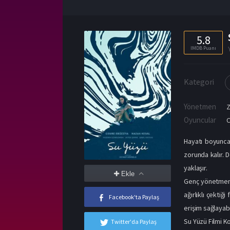
5.8
IMDB Puanı
Kategori
Yönetmen
Oyuncular
Hayatı boyunca
zorunda kalır.
yaklaşır.
Ekle
Genç yönetmen Z
ağırlıklı çekti
Facebook'ta Paylaş
erişim sağlayabil
Su Yüzü Filmi K
Twitter'da Paylaş