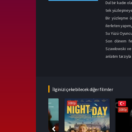
Dul bir kadın o
tek yüzleşmeye 
Bir yüzleşme öy
ilerleten yapım
Su Yüzü Oyuncul
Son dönem fest
Szawlowski ve A
anlatım tarzıyl
İlginizi çekebilecek diğer filmler
1080p
1080p
1080p