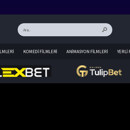
LMLERİ
KOMEDİ FİLMLERİ
ANİMASYON FİLMLERİ
YERLİ 