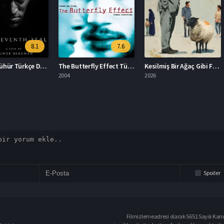
8.1
7.6
Yedinci Mühür Türkçe Dublaj İzle
The Butterfly Effect Türkçe Dublaj İzle
Kesilmiş Bir Ağaç Gibi Filmi İzle
2004
2026
2024
Spoiler
Filmizlemeadresi olarak 5651 Sayılı Kanu