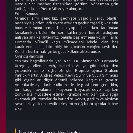
Randle Schumacher üstlenirken görüntü yönetmenliğinin
koltuğunda ise Pietro Villani yer almıştır.
Filmin Konusu
Miranda isimli genç kız, geçmişte yaşadığı üzücü olaylar
nedeniyle şiddetli anksiyete atakları geçirir. Yaşadığı krizlerin
birinde kendini ormanda sosyopat bir adam tarafından
kovalanırken bulur. Bir seri katilin yeni hedefi olduğunu
anlayan ana karakterimiz, onunla baş etmenin yollarını arar.
Ormanda ölümcül kaçış mücadelesi içinde olan baş
karakterimiz, hiç bilmediği bir gücünün varlığını keşfeder.
Kendini kurtarmak için bu gücü kullanmak zorundadır.
Oyuncu Kadrosu
Yapımın başrollerinde yer alan J.K Simmons’a Fernanda
Urrejola, Allen Leech, Isabella Anaya gibi birbirinden
yetenekli isimler eşlik etmiştir. Projede ayrıca Graham
Patrick Martin, Andres Velez, Kevin Quinn ve Olivia Simmons
gibi oyuncular diğer önemli rollerde karşımıza çıkarlar.
Amerika ile aynı tarihte ülkemizde de gösterime giren film,
bir kaçış kovalama hikayesini beyazperdeye taşırken
zorluklarla mücadele etmek, içimizde var olan gücü açığa
çıkarmak gibi temalar da barındırır. Korku, gerilim ve aksiyon
seven izleyicilerin keyifle izleyebileceği bir proje olarak öne
çıkar.
İlginizi çekebilecek diğer filmler