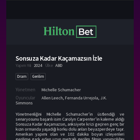
Sonsuza Kadar Kaçamazsın İzle
Yapım Yılı
2024
Ülke
ABD
Dram
Gerilim
Yönetmen
Michelle Schumacher
Oyuncular
Allen Leech
,
Fernanda Urrejola
,
J.K.
Simmons
Yönetmenliğini Michelle Schumacher’in üstlendiği ve
senaryosunu başarılı isim Carolyn Carpenter’in kaleme aldığı
Sonsuza Kadar Kaçamazsın, anksiyete krizi geçiren genç bir
kızın ormanda yaşadığı korku dolu anları beyazperdeye taşır.
Amerikan yapımı olan ve 102 dakika boyun izleyenleri
gerilime gark eden uzun metrajlı gerilim filmin yapımcılığını