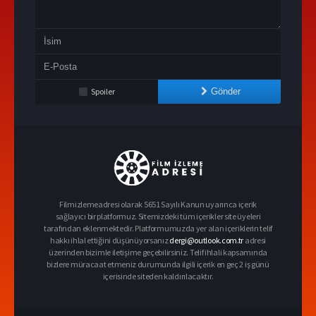
Spoiler
Gönder
Filmizlemeadresi olarak 5651 Sayılı Kanun uyarınca içerik
sağlayıcı bir platformuz. Sitemizdeki tüm içerikler site üyeleri
tarafından eklenmektedir. Platformumuzda yer alan içeriklerin telif
hakkı ihlal ettiğini düşünüyorsanız
dergi@outlook.com.tr
adresi
üzerinden bizimle iletişime geçebilirsiniz. Telif ihlali kapsamında
bizlere müracaat etmeniz durumunda ilgili içerik en geç 2 iş günü
içerisinde siteden kaldırılacaktır.