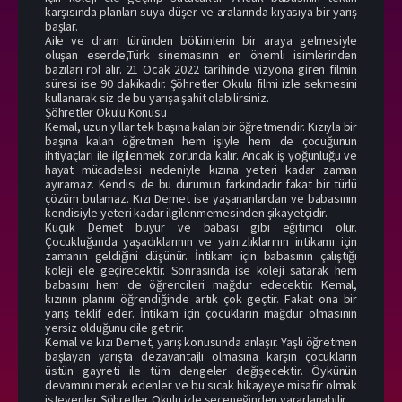
karşısında planları suya düşer ve aralarında kıyasıya bir yarış
başlar.
Aile ve dram türünden bölümlerin bir araya gelmesiyle
oluşan eserde,Türk sinemasının en önemli isimlerinden
bazıları rol alır. 21 Ocak 2022 tarihinde vizyona giren filmin
süresi ise 90 dakikadır. Şöhretler Okulu filmi izle sekmesini
kullanarak siz de bu yarışa şahit olabilirsiniz.
Şöhretler Okulu Konusu
Kemal, uzun yıllar tek başına kalan bir öğretmendir. Kızıyla bir
başına kalan öğretmen hem işiyle hem de çocuğunun
ihtiyaçları ile ilgilenmek zorunda kalır. Ancak iş yoğunluğu ve
hayat mücadelesi nedeniyle kızına yeteri kadar zaman
ayıramaz. Kendisi de bu durumun farkındadır fakat bir türlü
çözüm bulamaz. Kızı Demet ise yaşananlardan ve babasının
kendisiyle yeteri kadar ilgilenmemesinden şikayetçidir.
Küçük Demet büyür ve babası gibi eğitimci olur.
Çocukluğunda yaşadıklarının ve yalnızlıklarının intikamı için
zamanın geldiğini düşünür. İntikam için babasının çalıştığı
koleji ele geçirecektir. Sonrasında ise koleji satarak hem
babasını hem de öğrencileri mağdur edecektir. Kemal,
kızının planını öğrendiğinde artık çok geçtir. Fakat ona bir
yarış teklif eder. İntikam için çocukların mağdur olmasının
yersiz olduğunu dile getirir.
Kemal ve kızı Demet, yarış konusunda anlaşır. Yaşlı öğretmen
başlayan yarışta dezavantajlı olmasına karşın çocukların
üstün gayreti ile tüm dengeler değişecektir. Öykünün
devamını merak edenler ve bu sıcak hikayeye misafir olmak
isteyenler Şöhretler Okulu izle seçeneğinden yararlanabilir.