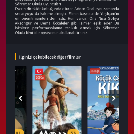
Şöhretler Okulu Oyuncuları
Eserin direktör koltuğunda oturan Adnan Önal aynı zamanda
senaryoyu da kaleme almıştır. Filmin başrolünde Yeşilçam’ın
en önemli isimlerinden Ediz Hun vardır. Ona Nisa Sofiya
Aksongur ve Berna Üçkaleler gibi isimler eşlik eder. Bu
isimlerin performanslarına tanıklık etmek için Şöhretler
Okulu filmi izle opsiyonunu kullanabilirsiniz.
İlginizi çekebilecek diğer filmler
1080p
1080p
108
.1
5.6
7.8