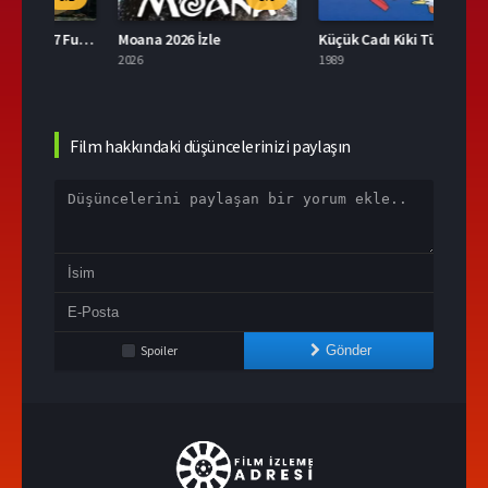
Tonari no Totoro 2007 Full İzle
Moana 2026 İzle
Küçük Cadı Kiki Türkçe Dublaj İzle
Düşle
2026
1989
2004
Film hakkındaki düşüncelerinizi paylaşın
Spoiler
Gönder