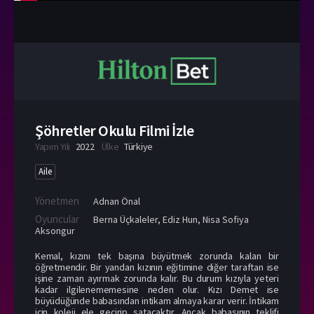
Şöhretler Okulu Filmi İzle
Yapım Yılı
2022
Ülke
Türkiye
Aile
Yönetmen
Adnan Önal
Oyuncular
Berna Üçkaleler
,
Ediz Hun
,
Nisa Sofiya
Aksongur
Kemal, kızını tek başına büyütmek zorunda kalan bir
öğretmendir. Bir yandan kızının eğitimine diğer taraftan ise
işine zaman ayırmak zorunda kalır. Bu durum kızıyla yeteri
kadar ilgilenememesine neden olur. Kızı Demet ise
büyüdüğünde babasından intikam almaya karar verir. İntikam
için koleji ele geçirip satacaktır. Ancak babasının teklifi