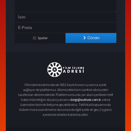
Spoiler
Gönder
Filmizlemeadresi olarak 5651 Sayılı Kanun uyarınca içerik
sağlayıcı bir platformuz. Sitemizdeki tüm içerikler site üyeleri
tarafından eklenmektedir. Platformumuzda yer alan içeriklerin telif
hakkı ihlal ettiğini düşünüyorsanız
dergi@outlook.com.tr
adresi
üzerinden bizimle iletişime geçebilirsiniz. Telif ihlali kapsamında
bizlere müracaat etmeniz durumunda ilgili içerik en geç 2 iş günü
içerisinde siteden kaldırılacaktır.