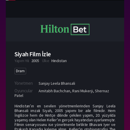
Siyah Film İzle
Yapım Yılı
2005
Ülke
Hindistan
Dram
Yönetmen
Sanjay Leela Bhansali
Oyuncular
Amitabh Bachchan
,
Rani Mukerji
,
Shernaz
Patel
Hindistan’ın en sevilen yönetmenlerinden Sanjay Leela
Bhansali imzalı Siyah, 2005 yapımı bir aile filmidir. Hem
İngilizce hem de Hintçe dilinde çekilen yapım, 20. yüzyılda
yaşamış olan Helen Keller’ın gerçek hayatından uyarlanmıştır.
Filmin senaryosunu ise yönetmenle birlikte Bhavani Iyer ve
Prakash Kapadia kaleme almış, Keller’ın otobiyografisi The