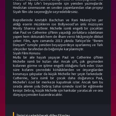
Story of My Life’ı beyazperde için yeniden yazmışlardır.
Hindistan sinemasının en sevilen yapımlarından olan projeyi
Siyah film izle seçeneğiyle seyredebilirsiniz.
Başrollerinde Amitabh Bachchan ve Rani Mukerji’nin yer
aldığı eserin müziklerini ise Bollywood’un ünlü müzisyeni
Monty Sharma üstlenir. Michelle isimli engelli bir çocukları
olan Paul ve Catherine çiftinin yaşadığı zorluklara odaklanan
yapım hem dokunaklı hem de ilham verici hikâyesiyle dikkat
çeker. Film, aynı zamanda 2013 yılında Türkiye’de “Benim
Dünyam” ismiyle yeniden beyazperdeye uyarlanmış ve Türk
izleyiciler tarafından da beğeniyle karşılanmıştır.
Siyah Filmi Konusu
Mutlu bir aile hayatı yaşayan Paul ve Catherine çiftinin
Michelle isimli bir kızları olur. Ancak çift, çok geçmeden
kızlarının görme ve işitme engelli olduğunu fark eder. Uzun
süre kızlarını çevredeki kötülüklerden ve önyargılardan
korumaya çalışsalar da küçük Michelle her şeyin farkındadır.
Catherine, Sara isimli bir çocuk daha doğurunca Paul,
Michelle’i özel bir merkeze kapatmak ister. Ancak tam bu
sırada ailenin yolu Debraj Sahai isminde özel bir eğitmenle
kesişir. Debraj, küçük Michelle için harikalar yaratacak ve onu
dünyaya yeniden kazandıracaktır.
İlginizi çekebilecek diğer filmler