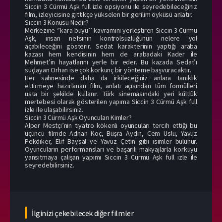
Siccin 3 Cürmü Aşk full izle opsiyonu ile seyredebileceğiniz
film, izleyicisine gittikçe yükselen bir gerilim öyküsü anlatır.
Siccin 3 Konusu Nedir?
Merkezine ‘’kara büyü’’ kavramını yerleştiren Siccin 3 Cürmü
Aşk, insan nefsinin kontrolsüzlüğünün nelere yol
açabileceğini gösterir. Sedat karakterinin yaptığı araba
kazası hem kendisinin hem de arabadaki Kader ile
Mehmet’in hayatlarını yerle bir eder. Bu kazada Sedat’ı
suçlayan Orhan ise çok korkunç bir yönteme başvuracaktır.
Her sahnesinde daha da irkileceğiniz anlara tanıklık
ettirmeye hazırlanan film, anlatı açısından tüm formülleri
usta bir şekilde kullanır. Türk sinemasındaki yeri kültlük
mertebesi olarak gösterilen yapıma Siccin 3 Cürmü Aşk full
izle ile ulaşabilirsiniz.
Siccin 3 Cürmü Aşk Oyuncuları Kimler?
Alper Mestçi’nin tiyatro kökenli oyuncuları tercih ettiği bu
üçüncü filmde Adnan Koç, Büşra Aydın, Cem Uslu, Yavuz
Pekdiker, Elif Baysal ve Yavuz Çetin gibi isimler bulunur.
Oyuncuların performansları ve başarılı makyajlarla korkuyu
yansıtmaya çalışan yapımı Siccin 3 Cürmü Aşk full izle ile
seyredebilirsiniz.
İlginizi çekebilecek diğer filmler