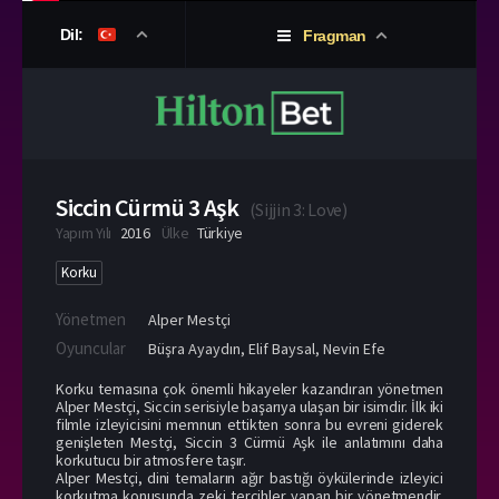
Dil:
Fragman
Siccin Cürmü 3 Aşk
(
Sijjin 3: Love
)
Yapım Yılı
2016
Ülke
Türkiye
Korku
Yönetmen
Alper Mestçi
Oyuncular
Büşra Ayaydın
,
Elif Baysal
,
Nevin Efe
Korku temasına çok önemli hikayeler kazandıran yönetmen
Alper Mestçi, Siccin serisiyle başarıya ulaşan bir isimdir. İlk iki
filmle izleyicisini memnun ettikten sonra bu evreni giderek
genişleten Mestçi, Siccin 3 Cürmü Aşk ile anlatımını daha
korkutucu bir atmosfere taşır.
Alper Mestçi, dini temaların ağır bastığı öykülerinde izleyici
korkutma konusunda zeki tercihler yapan bir yönetmendir.