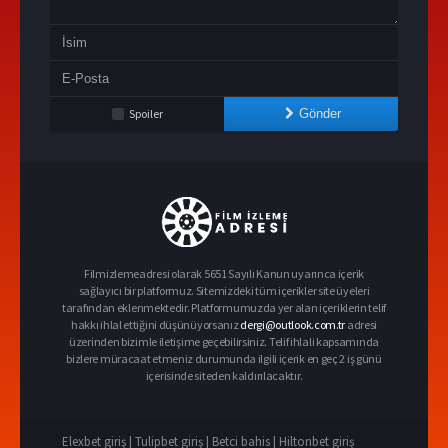
Spoiler
Gönder
Filmizlemeadresi olarak 5651 Sayılı Kanun uyarınca içerik
sağlayıcı bir platformuz. Sitemizdeki tüm içerikler site üyeleri
tarafından eklenmektedir. Platformumuzda yer alan içeriklerin telif
hakkı ihlal ettiğini düşünüyorsanız
dergi@outlook.com.tr
adresi
üzerinden bizimle iletişime geçebilirsiniz. Telif ihlali kapsamında
bizlere müracaat etmeniz durumunda ilgili içerik en geç 2 iş günü
içerisinde siteden kaldırılacaktır.
Elexbet giriş |
Tulipbet giriş |
Betci bahis |
Hiltonbet giriş