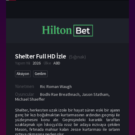
Shelter Full HD İzle
(
Sığınak
)
Yapım Yılı
2026
Ülke
ABD
Aksiyon
Gerilim
Yönetmen
Ric Roman Waugh
Oyuncular
Bodhi Rae Breathnach
,
Jason Statham
,
Michael Shaeffer
Shelter, herkesten uzak izole bir hayat süren eski bir ajanın
genç bir kızı boğulmaktan kurtarmasının ardından geçmişi ile
yüzleşmesini konu alır. Geçmişindeki karanlık taraftan
uzaklaşmak için İskoçya’da ıssız bir adaya inzivaya çekilen
Mason, fırtınada mahsur kalan Jesse kurtarması ile sırların
ortaya çıkmasına neden olur.