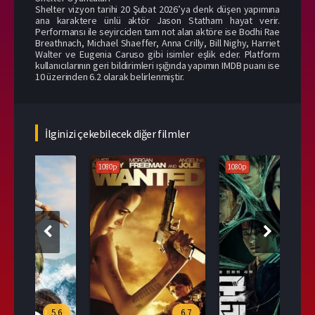
Shelter vizyon tarihi 20 Şubat 2026’ya denk düşen yapımına
ana karaktere ünlü aktör Jason Statham hayat verir.
Performansı ile seyirciden tam not alan aktöre ise Bodhi Rae
Breathnach, Michael Shaeffer, Anna Crilly, Bill Nighy, Harriet
Walter ve Eugenia Caruso gibi isimler eşlik eder. Platform
kullanıcılarının geri bildirimleri ışığında yapımın IMDB puanı ise
10 üzerinden 6.2 olarak belirlenmiştir.
İlginizi çekebilecek diğer filmler
1080p
1080p
108
.6
6.7
9.6