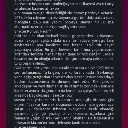
Aksiyonun her an canlı tutulduğu yapımın hikayesi Ward Parry
tarafından kaleme alınırken
Ric Roman Waugh direktörlüğünde beyaz perdeye aktarılır.
107 dakika izlenme süresi boyunca gerilim dolu anlara şahit
olacağınız 2026 ABD yapımı projeye Shelter full HD izle
alternatifi üzerinden erişim sağlayabilirsiniz.
Shelter Konusu Nedir?
Eski bir ajan olan Michael Mason geçmişinden uzaklaşmak
adına İskoçya açıklarındaki ıssız bir adaya yerleşir. İzini
kaybettiren ana karakter tek başına izole bir hayat
yaşamaya başlar. Bir gün kuvvetli bir fırtına yaşanmasının
ardından denizde mahsur kalan genç bir kızı kurtarır. Jessie
hayatını borçlu olduğu adam ile iletişim kurmaya çalışsa da bir
türlü başarılı olmaz.
Gizli servis her yerde ana karakteri arasa da bir türlü hiçbir
ize rastlanamaz. Ta ki genç kızı kurtarana kadar. Saklandığı
yerin açığa çıktığından habersiz olan Mason, askerlerin adaya
baskın düzenlemesi ile durumu fark eder. Eski çalışma
arkadaşları ve yeni düşmanları ile çatışmak zorunda kalan ana
karakter aynı anda genç kızı da korumaya çalışır. Bu süreç ikili
arasında bağ oluşmasına neden olur.
Mason eski yeteneklerini kullanarak tek kişilik bir ordu gibi
direnir. Tuzaklar kurarak düşmanları etkisiz hale getirmeye
çalışır. İlk dakikadan itibaren aksiyonun eksik olmadığı
yapımda geçmişle yüzleşme ve koruma içgüdüsü gibi
temalara yoğun olarak yer verilir. Shelter izle bağlantısına
tıklayarak Mason’un mücadelesine tanık olabilirsiniz.
Shelter Oyuncuları