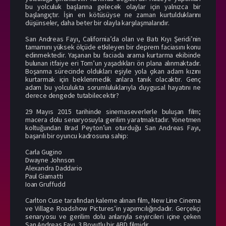
bu yolculuk başlarına gelecek olaylar için yalnızca bir
başlangıçtır. İşin en kötüsüyse ne zaman kurtulduklarını
düşünseler, daha beter bir olayla karşılaşmalarıdır.
San Andreas Fayı, California’da olan ve Batı Kıyı Şeridi’nin
tamamını yüksek ölçüde etkileyen bir deprem faciasını konu
edinmektedir. Yaşanan bu faciada arama kurtarma ekibinde
bulunan itfaiye eri Tom’un yaşadıkları ön plana alınmaktadır.
Boşanma sürecinde oldukları eşiyle yola çıkan adam kızını
kurtarmak için beklenmedik anlara tanık olacaktır. Genç
adam bu yolculukta sorumluluklarıyla duygusal hayatını ne
derece dengede tutabilecektir?
29 Mayıs 2015 tarihinde sinemaseverlerle buluşan film;
macera dolu senaryosuyla gerilim yaratmaktadır. Yönetmen
koltuğundan Brad Peyton’un oturduğu San Andreas Fayı,
başarılı bir oyuncu kadrosuna sahip:
Carla Gugino
Dwayne Johnson
Alexandra Daddario
Paul Giamatti
Ioan Gruffudd
Carlton Cuse tarafından kaleme alınan film, New Line Cinema
ve Village Roadshow Pictures’in yapımcılığındadır. Gerçekçi
senaryosu ve gerilim dolu anlarıyla seyircileri içine çeken
San Andreas Fayı, 3 Boyutlu bir ABD filmidir.