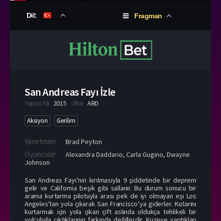
Dil:
Fragman
San Andreas Fayı İzle
Yapım Yılı
2015
Ülke
ABD
Aksiyon
Gerilim
Yönetmen
Brad Peyton
Oyuncular
Alexandra Daddario
,
Carla Gugino
,
Dwayne
Johnson
San Andreas Fayı’nın kırılmasıyla 9 şiddetinde bir deprem
gelir ve California beşik gibi sallanır. Bu durum sonucu bir
arama kurtarma pilotuyla arası pek de iyi olmayan eşi Los
Angeles'tan yola çıkarak San Francisco’ya giderler. Kızlarını
kurtarmak için yola çıkan çift aslında oldukça tehlikeli bir
yolculuğa çıktıklarının farkında değillerdir. Kuzeye yaptıkları