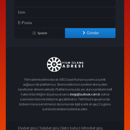
Spoiler
Gönder
Filmizlemeadresi olarak 5651 Sayılı Kanun uyarınca içerik
sağlayıcı bir platformuz. Sitemizdeki tüm içerikler site üyeleri
tarafından eklenmektedir. Platformumuzda yer alan içeriklerin telif
hakkı ihlal ettiğini düşünüyorsanız
dergi@outlook.com.tr
adresi
üzerinden bizimle iletişime geçebilirsiniz. Telif ihlali kapsamında
bizlere müracaat etmeniz durumunda ilgili içerik en geç 2 iş günü
içerisinde siteden kaldırılacaktır.
Elexbet giriş |
Tulipbet giriş |
Betci bahis |
Hiltonbet giriş