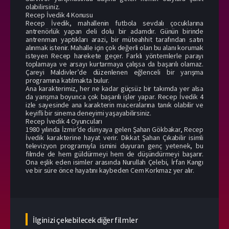
olabilirsiniz.
Recep İvedik 4 Konusu
Recep İvedik, mahallenin futbola sevdalı çocuklarına
antrenörlük yapan deli dolu bir adamdır. Günün birinde
antrenman yaptıkları arazi, bir müteahhit tarafından satın
alınmak istenir. Mahalle için çok değerli olan bu alanı korumak
isteyen Recep harekete geçer. Farklı yöntemlerle parayı
toplamaya ve arsayı kurtarmaya çalışsa da başarılı olamaz.
Çareyi Maldivler’de düzenlenen eğlenceli bir yarışma
programına katılmakta bulur.
Ana karakterimiz, her ne kadar güçsüz bir takımda yer alsa
da yarışma boyunca çok başarılı işler yapar. Recep İvedik 4
izle sayesinde ana karakterin maceralarına tanık olabilir ve
keyifli bir sinema deneyimi yaşayabilirsiniz.
Recep İvedik 4 Oyuncuları
1980 yılında İzmir’de dünyaya gelen Şahan Gökbakar, Recep
İvedik karakterine hayat verir. Dikkat Şahan Çıkabilir isimli
televizyon programıyla ismini duyuran genç yetenek, bu
filmde de hem güldürmeyi hem de düşündürmeyi başarır.
Ona eşlik eden isimler arasında Nurullah Çelebi, İrfan Kangı
ve bir süre önce hayatını kaybeden Cem Korkmaz yer alır.
İlginizi çekebilecek diğer filmler