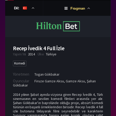
Dil:
Fragman
Recep İvedik 4 Full İzle
Yapım Yılı
2014
Ülke
Türkiye
Komedi
Yönetmen
Togan Gökbakar
Oyuncular
Firuze Gamze Aksu
,
Gamze Aksu
,
Şahan
Gökbakar
2014 yılının Şubat ayında vizyona giren Recep İvedik 4, Türk
sinemasının en sevilen komedi filmleri arasında yer alır.
Şahan Gökbakar’ın başrolünde olduğu proje, absürt komedi
türünün en başarılı örneklerinden birisidir. Recep İvedik 4 full
izle butonuna tıklayarak filmi seyredebilir ve karakterin
Survivor yarışmasında başına gelen komik olaylara şahit