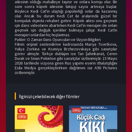
ailesinin olduğu mahalleye taşınır ve onlara komşu olur. Bir
süre sonra köpek ailesinin takipçi sayısı artmaya başlar.
Böylece Kedi Cat'in ulaştığı popülerliği onlar da kazanmış
olur. Ancak bu durum Kedi Cat ile aralarında güzel bir
komşuluk dışında rekabet getirir. Köpek ailesi onu geçmek
için dans videolarını abartırken Kedi Cat'in menajeri de onları
geçmek için değişik içerikler bulmaya çalışır. Kedi Cat'in
menajeri onlardan hiç hoşlanmaz.
Patiler: O Zaman Dans Oyuncuları ve Vizyon Bilgileri
Filmin orijinal seslendirme kadrosunda Mariya Tsvetkova,
Yuliya Zorkina ve Kseniya Brzhezovskaya gibi sanatçılar
görev almıştır. Türkçe dublajını ise Tan Şahinkanat, Ceren
Durak ve Sinan Pekinton gibi sanatçılar üstlenmiştir. 15 Mayıs
2026 tarihinde vizyona giren Rus yapımı eserin ithalatçılığını
Esila Medya gerçekleştirirken dağıtımını ise A90 Pictures
üstlenmiştir.
İlginizi çekebilecek diğer filmler
1080p
108
1080p